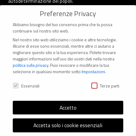
autodeterminazione dei popoli.
Preferenze Privacy
Abbiamo bisogno del tuo consenso prima che tu possa
CONTATTI
continuare sul nostro sito web.
Nel nostro sito web utilizziamo i cookie e altre tecnologie.
Via Marconi 69 – 40122 Bologna (Italia)
Alcune di esse sono essenziali, mentre altre ci aiutano a
migliorare questo sito e la tua esperienza.
Potete trovare
Tel. +39 051 294 775
maggiori informazioni sull'uso dei vostri dati nella nostra
politica sulla privacy
.
Puoi revocare o modificare la tua
Mail: er.nexus@er.cgil.it
selezione in qualsiasi momento sotto
Impostazioni
.
Preferenze Privacy
Essenziali
Terze parti
Modifica impostazione Cookies
Accetto
Accetta solo i cookie essenziali
© 2026 Nexus ER - Tutti i diritti riservati - Codice fiscale:
92036270376 -
Informativa sui Cookie
e
Privacy Policy
-