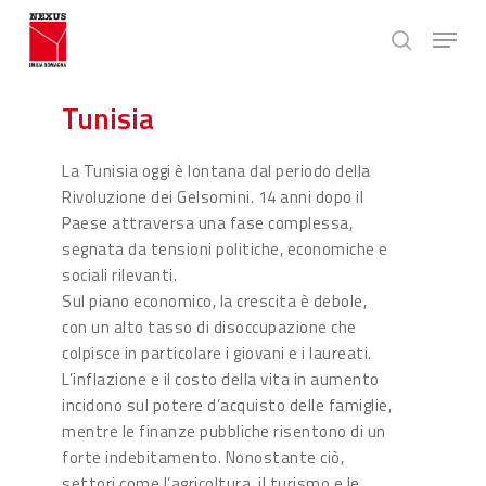
Skip
Menu
to
search
main
Close
content
Menu
Tunisia
La Tunisia oggi è lontana dal periodo della
Rivoluzione dei Gelsomini. 14 anni dopo il
Paese attraversa una fase complessa,
segnata da tensioni politiche, economiche e
sociali rilevanti.
Sul piano economico, la crescita è debole,
con un alto tasso di disoccupazione che
colpisce in particolare i giovani e i laureati.
L’inflazione e il costo della vita in aumento
incidono sul potere d’acquisto delle famiglie,
mentre le finanze pubbliche risentono di un
forte indebitamento. Nonostante ciò,
settori come l’agricoltura, il turismo e le