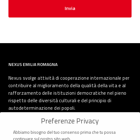
NEXUS EMILIA ROMAGNA
Nexus svolge attività di cooperazione internazionale per
contribuire al miglioramento della qualità della vita e al
rafforzamento delle istituzioni democratiche nel pieno
rispetto delle diversità culturali e del principio di
autodeterminazione dei popoli.
Preferenze Privacy
Abbiamo bisogno del tuo consenso prima che tu possa
CONTATTI
continuare sul nostro sito web.