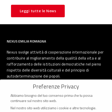
Leggi tutte le News
NEXUS EMILIA ROMAGNA
Nexus svolge attività di cooperazione internazionale per
contribuire al miglioramento della qualità della vita e al
rafforzamento delle istituzioni democratiche nel pieno
rispetto delle diversità culturali e del principio di
autodeterminazione dei popoli.
Preferenze Privacy
Abbiamo bisogno del tuo consenso prima che tu possa
CONTATTI
continuare sul nostro sito web.
Nel nostro sito web utilizziamo i cookie e altre tecnologie.
Via Marconi 69 – 40122 Bologna (Italia)