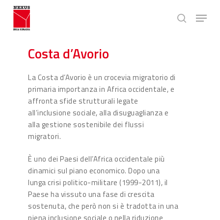
Skip
Menu
to
search
main
Close
content
Menu
Costa d’Avorio
La Costa d’Avorio è un crocevia migratorio di
primaria importanza in Africa occidentale, e
affronta sfide strutturali legate
all’inclusione sociale, alla disuguaglianza e
alla gestione sostenibile dei flussi
migratori.
È uno dei Paesi dell’Africa occidentale più
dinamici sul piano economico. Dopo una
lunga crisi politico-militare (1999-2011), il
Paese ha vissuto una fase di crescita
sostenuta, che però non si è tradotta in una
piena inclusione sociale o nella riduzione