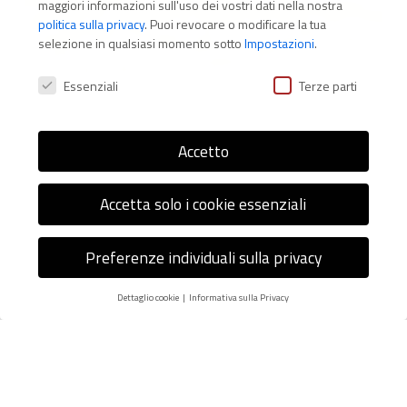
maggiori informazioni sull'uso dei vostri dati nella nostra
politica sulla privacy
.
Puoi revocare o modificare la tua
selezione in qualsiasi momento sotto
Impostazioni
.
Preferenze Privacy
Essenziali
Terze parti
Accetto
Accetta solo i cookie essenziali
Preferenze individuali sulla privacy
Dettaglio cookie
Informativa sulla Privacy
Preferenze Privacy
Nel nostro sito web utilizziamo i cookie e altre tecnologie.
Alcune di esse sono essenziali, mentre altre ci aiutano a
migliorare questo sito e la tua esperienza.
Potete trovare