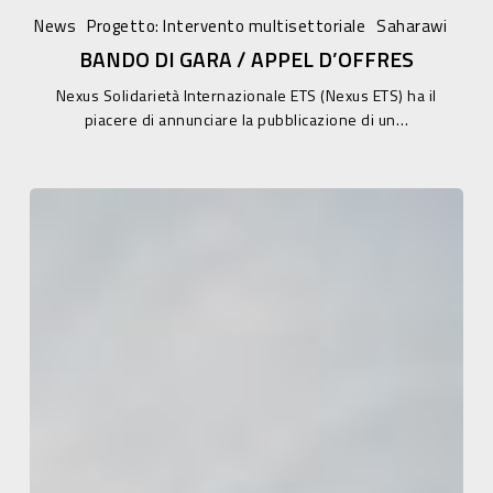
DI
News
Progetto: Intervento multisettoriale
Saharawi
GARA
BANDO DI GARA / APPEL D’OFFRES
/
Nexus Solidarietà Internazionale ETS (Nexus ETS) ha il
APPEL
piacere di annunciare la pubblicazione di un…
D’OFFRES
Gara
d’appalto
/
Appel
d’offres