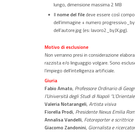
lungo, dimensione massima 2 MB
Il
nome del file
deve essere così compos
dell’immagine + numero progressivo_by
dell’autore.jpg (es: lavoro2_byJX.jpg).
Motivo di esclusione
Non verranno presi in considerazione elabor
razzista e/o linguaggio volgare. Sono esclus
l’impiego dell’intelligenza artificiale.
Giuria
Fabio Amato
,
Professore Ordinario di Geogr
l’Università degli Studi di Napoli “L’Orientale
Valeria Notarangeli
,
Artista visiva
Fiorella Prodi
,
Presidente Nexus Emilia Ro
Annalisa Vandelli
,
Fotoreporter e scrittrice
Giacomo Zandonini
,
Giornalista e ricercato