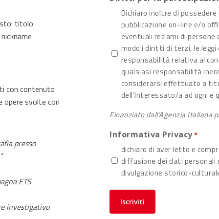
Dichiaro inoltre di possedere 
to: titolo
pubblicazione on-line e/o oﬄ
 nickname
eventuali reclami di persone 
modo i diritti di terzi, le le
responsabilità relativa al co
qualsiasi responsabilità inere
considerarsi eﬀettuato a tito
ati con contenuto
dell’Interessato/a ad ogni e q
e opere svolte con
Finanziato dall’Agenzia Italiana 
Informativa Privacy
*
afia presso
dichiaro di aver letto e compr
”
diffusione dei dati personali m
divulgazione storico-culturale
magna ETS
re investigativo