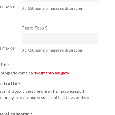
ne max del
0 di 650 numero massimo di caratteri
Testo Foto 5
ne max del
0 di 650 numero massimo di caratteri
afie
*
e fotografie come da
documento allegato
 ritratte
*
viate ritraggono persone che mi hanno concesso il
ne al concorso
*