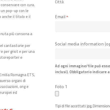
Città
da conservare con cura.
à un pop-up con le
anche il titolo e il
Email
*
itenuta più consona a
Social media information (o
del cantastorie per
re per griot e per una
fotoreporter e
Ad ogni immagine/file può esse
inclusi). Obbligatorio indicare 
s Emilia Romagna ETS,
averso organi di
ssociazioni, ong e
Foto 1
i europei ed
Tipi di file accettati: jpg, Dimensio