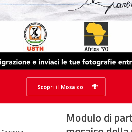
Scopri il Mosaico
Modulo di part
mosaico della
–
Concorso