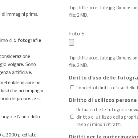
Tipi di file accettati: jpg, Dimensio
 di immagini prima
file: 2 MB.
Foto 5
simo di
5 fotografie
 considerazione
Tipi di file accettati: jpg, Dimensio
ggio volgare. Sono
file: 2 MB.
enza artificiale.
Diritto d’uso delle fotogr
referibile inviare un
Concedo il diritto d’uso dell
clusi) che accompagni
 modo le proposte si
Diritto di utilizzo persone
Dichiaro che le fotografie in
 luogo e l’anno dello
diritto di utilizzo della propria immagine e che non vi sono diritti di terzi, anche in
caso di minori ritratti.
a 2000 pixel lato
Diritti per la partecipazio