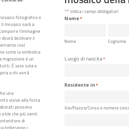
"
" indica i campi obbligatori
*
 mosaico fotografico e
Nome
*
 Il mosaico sarà a
 comporre l’immagine
 dovrà declinare il
Nome
Cognome
verranno così
eme come la simbolica
 La migrazione è un
Luogo di nascita
*
utti. È voce sola e
pria a chi vorrà
Residente in
*
che una
onto visivo alla forza
 elaborati possono
Via/Piazza/Corso e numero civic
 stile che più senti
contenitore di
ui brilleranno i