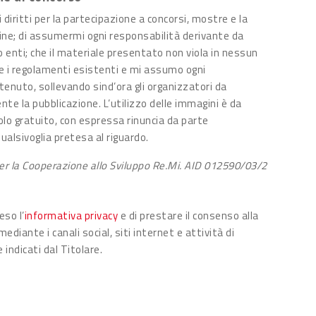
i diritti per la partecipazione a concorsi, mostre e la
ine; di assumermi ogni responsabilità derivante da
o enti; che il materiale presentato non viola in nessun
ggi e i regolamenti esistenti e mi assumo ogni
ntenuto, sollevando sind’ora gli organizzatori da
nte la pubblicazione. L’utilizzo delle immagini è da
lo gratuito, con espressa rinuncia da parte
ualsivoglia pretesa al riguardo.
per la Cooperazione allo Sviluppo Re.Mi. AID 012590/03/2
eso l’
informativa privacy
e di prestare il consenso alla
ediante i canali social, siti internet e attività di
 indicati dal Titolare.