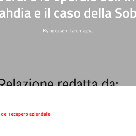
hdia e il caso della So
By
nexusemiliaromagna
a del recupero aziendale