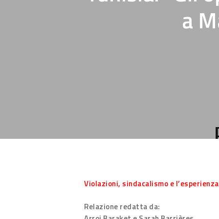
a Ma
Hit enter to search or ESC to close
Violazioni, sindacalismo e l’esperienz
Relazione redatta da:
Arroi Baraket e Sarah Barrières