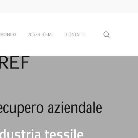
search
L MONDO
NIGER RE.MI.
CONTATTI
ndustria tessile