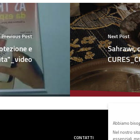
Previous Post
Next Post
otezione e
Sahrawi, c
vita"_video
CURES_CU
Abbiamo bisog
Nel nostro sit
CONTATTI
essenziali, men