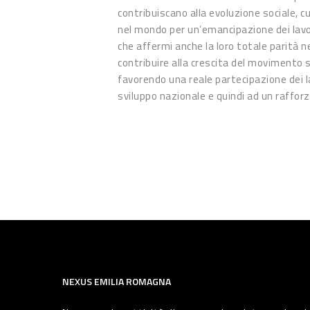
contribuiscano alla evoluzione sociale, cu
nel mondo per un’emancipazione dei lavora
che affermi anche la loro totale parità n
contribuire alla crescita del movimento s
favorendo una reale partecipazione dei la
sviluppo nazionale e quindi ad un raffo
NEXUS EMILIA ROMAGNA