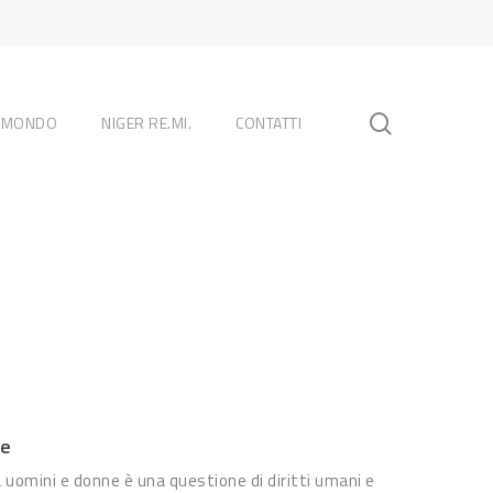
search
L MONDO
NIGER RE.MI.
CONTATTI
re
a uomini e donne è una questione di diritti umani e