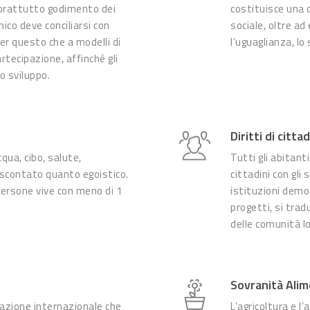
oprattutto godimento dei
costituisce una 
mico deve conciliarsi con
sociale, oltre a
per questo che a modelli di
l’uguaglianza, lo 
rtecipazione, affinché gli
o sviluppo.
Diritti di citt
cqua, cibo, salute,
Tutti gli abitan
 scontato quanto egoistico.
cittadini con gli
persone vive con meno di 1
istituzioni demo
progetti, si tra
delle comunità lo
Sovranità Ali
razione internazionale che
L’agricoltura e l