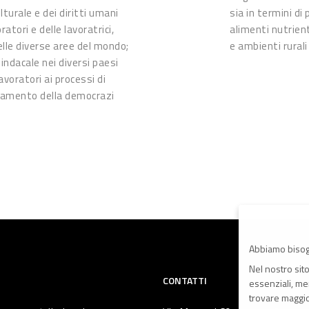
lturale e dei diritti umani
sia in termini di
tori e delle lavoratrici,
alimenti nutrient
elle diverse aree del mondo;
e ambienti rurali
indacale nei diversi paesi
voratori ai processi di
rzamento della democrazi
Abbiamo bisog
Nel nostro sit
CONTATTI
essenziali, men
trovare maggior