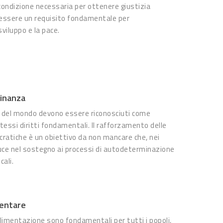
condizione necessaria per ottenere giustizia
d essere un requisito fondamentale per
sviluppo e la pace.
adinanza
ti del mondo devono essere riconosciuti come
 stessi diritti fondamentali. Il rafforzamento delle
cratiche è un obiettivo da non mancare che, nei
duce nel sostegno ai processi di autodeterminazione
cali.
mentare
’alimentazione sono fondamentali per tutti i popoli,