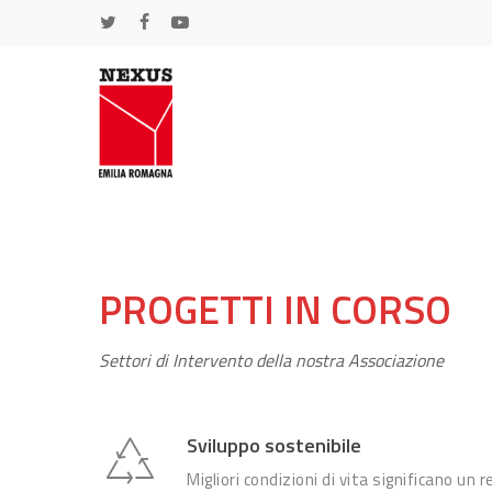
Skip
TWITTER
FACEBOOK
YOUTUBE
to
main
content
PROGETTI IN CORSO
Settori di Intervento della nostra Associazione
Hit enter to search or ESC to close
Sviluppo sostenibile
Migliori condizioni di vita significano un 