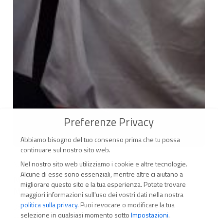
Preferenze Privacy
Abbiamo bisogno del tuo consenso prima che tu possa
continuare sul nostro sito web.
MIGRAMED:
un
Nel nostro sito web utilizziamo i cookie e altre tecnologie.
News
Progetto: MIGRAMED
Tunisia
Alcune di esse sono essenziali, mentre altre ci aiutano a
progetto
MIGRAMED: un progetto di Nexus su
migliorare questo sito e la tua esperienza.
Potete trovare
di
MIGRAZIONI E DIRITTI IN TUNISIA
maggiori informazioni sull'uso dei vostri dati nella nostra
Nexus
politica sulla privacy
.
Puoi revocare o modificare la tua
Dopo la "Rivoluzione dei Gelsomini", la Tunisia è stata
su
selezione in qualsiasi momento sotto
Impostazioni
.
considerata un modello di transizione democratica,…