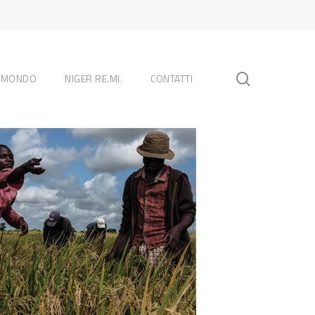
search
L MONDO
NIGER RE.MI.
CONTATTI