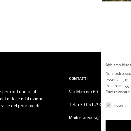
Abbiamo bisog
Nel nostro sit
CONTATTI
essenziali, men
trovare maggior
 per contribuire al
Via Marconi 69 – 40122 Bologna 
Puoi revocare 
ento delle istituzioni
Preferenze Pr
Tel. +39 051 294 775
li e del principio di
Essenzial
Mail: er.nexus@er.cgil.it