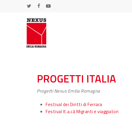
Skip
TWITTER
FACEBOOK
YOUTUBE
to
main
content
PROGETTI ITALIA
Hit enter to search or ESC to close
Progetti Nexus Emilia Romagna
Festival dei Diritti di Ferrara
Festival It.a.cà Migranti e viaggiatori