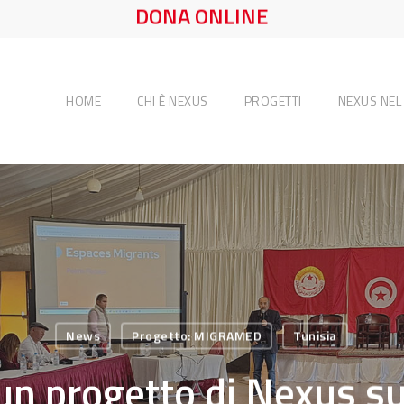
DONA ONLINE
HOME
CHI È NEXUS
PROGETTI
NEXUS NE
News
Progetto: MIGRAMED
Tunisia
n progetto di Nexus s