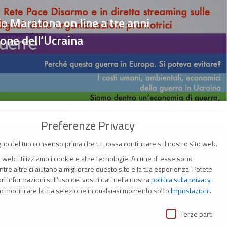
o Maratona on line a tre anni
ione dell’Ucraina
Preferenze Privacy
no del tuo consenso prima che tu possa continuare sul nostro sito web.
o web utilizziamo i cookie e altre tecnologie. Alcune di esse sono
tre altre ci aiutano a migliorare questo sito e la tua esperienza.
Potete
i informazioni sull'uso dei vostri dati nella nostra
politica sulla privacy
.
(Italia)
o modificare la tua selezione in qualsiasi momento sotto
Impostazioni
.
ivacy
i
Terze parti