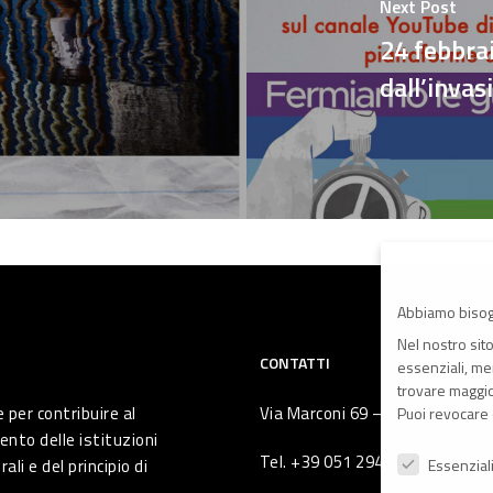
Next Post
24 febbrai
dall’invas
Abbiamo bisog
Nel nostro sit
CONTATTI
essenziali, men
trovare maggior
 per contribuire al
Via Marconi 69 – 40122 Bologna 
Puoi revocare 
ento delle istituzioni
Preferenze Pr
Tel. +39 051 294 775
li e del principio di
Essenzial