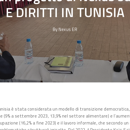
E DIRITTI IN TUNISIA
By
Nexus ER
Tunisia è stata considerata un modello di transizione democratica
one (9% a settembre 2023, 13,9% nel settore alimentare) e l’aumen
occupazione (16,2% a fine 2023) e il lavoro informale, che secondo 
problematiche strutturali irrisolte. Dal 2022, il Presidente Kaïs