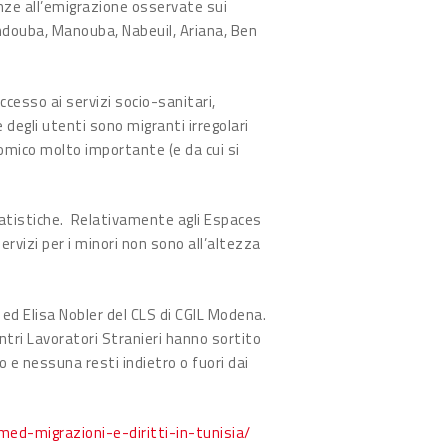
enze all’emigrazione osservate sui
 Jendouba, Manouba, Nabeuil, Ariana, Ben
cesso ai servizi socio-sanitari,
e degli utenti sono migranti irregolari
nomico molto importante (e da cui si
statistiche. Relativamente agli Espaces
ervizi per i minori non sono all’altezza
 ed Elisa Nobler del CLS di CGIL Modena.
entri Lavoratori Stranieri hanno sortito
 e nessuna resti indietro o fuori dai
ed-migrazioni-e-diritti-in-tunisia/