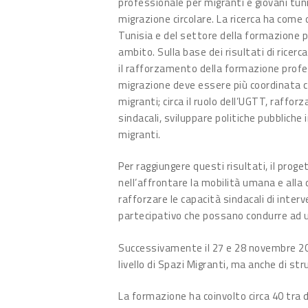
professionale per migranti e giovani tun
migrazione circolare. La ricerca ha come o
Tunisia e del settore della formazione p
ambito. Sulla base dei risultati di ric
il rafforzamento della formazione profes
migrazione deve essere più coordinata co
migranti; circa il ruolo dell’UGTT, raffo
sindacali, sviluppare politiche pubbliche 
migranti.
Per raggiungere questi risultati, il pro
nell’affrontare la mobilità umana e alla 
rafforzare le capacità sindacali di inter
partecipativo che possano condurre ad un
Successivamente il 27 e 28 novembre 2024
livello di Spazi Migranti, ma anche di st
La formazione ha coinvolto circa 40 tra 