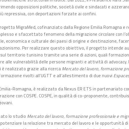
imendo opposizioni politiche, società civile e sindacati e azzerando
più repressiva, con deportazioni forzate ai confini.
l progetto MigraMed, cofinanziato dalla Regione Emilia Romagna e 
plesso e sfaccettato fenomeno della migrazione circolare con l’o
iale, economica e culturale dei paesi di origine e destinazione, fa
ciazionismo. Per realizzare questo obiettivo, il progetto intende 
ul territorio tunisino tramite una serie di azioni, quali formazion
re alle vulnerabilità delle persone migranti e attività di advocacy.
 è realizzato grazie alla ricerca
Mercato del lavoro, formazione pr
 formazione rivolti all’UGTT e all’allestimento di due nuovi
Espaces
e Emilia-Romagna, è realizzato da Nexus ER ETS in partenariato c
orazione con COSPE. COSPE, in qualità di co-proponente, contribuisc
iovani.
zato lo studio
Mercato del lavoro, formazione professionale e migra
e potenziare la relazione tra mercato del lavoro e le opportunità d