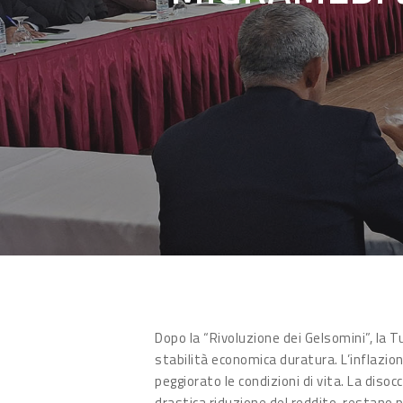
Hit enter to search or ESC to close
Dopo la “Rivoluzione dei Gelsomini”, la 
stabilità economica duratura. L’inflazi
peggiorato le condizioni di vita. La dis
drastica riduzione del reddito, restano 