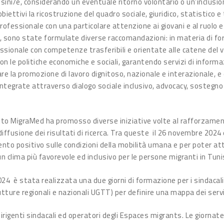
isini/e, considerando un eventuale ritorno volontario o un’inclusio
biettivi la ricostruzione del quadro sociale, giuridico, statistico 
rofessionale con una particolare attenzione ai giovani e al ruolo 
erca, sono state formulate diverse raccomandazioni: in materia di
sionale con competenze trasferibili e orientate alle catene del v
n le politiche economiche e sociali, garantendo servizi di inform
rzare la promozione di lavoro dignitoso, nazionale e interazionale, 
integrate attraverso dialogo sociale inclusivo, advocacy, sostegno d
getto MigraMed ha promosso diverse iniziative volte al rafforzamen
diffusione dei risultati di ricerca. Tra queste il 26 novembre 2024
vento positivo sulle condizioni della mobilità umana e per poter att
 clima più favorevole ed inclusivo per le persone migranti in Tuni
 è stata realizzata una due giorni di formazione per i sindacalis
rutture regionali e nazionali UGTT) per definire una mappa dei serv
dirigenti sindacali ed operatori degli Espaces migrants. Le giorna