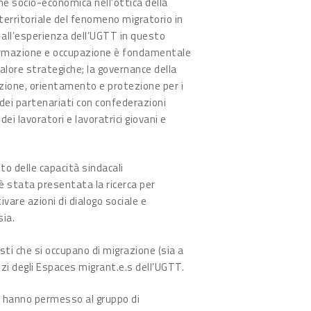
ne socio-economica nell’ottica della
e territoriale del fenomeno migratorio in
e all’esperienza dell’UGTT in questo
 formazione e occupazione è fondamentale
alore strategiche; la governance della
azione, orientamento e protezione per i
e dei partenariati con confederazioni
ei lavoratori e lavoratrici giovani e
to delle capacità sindacali
 è stata presentata la ricerca per
ivare azioni di dialogo sociale e
sia.
ti che si occupano di migrazione (sia a
izi degli Espaces migrant.e.s dell’UGTT.
te hanno permesso al gruppo di