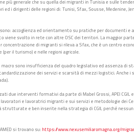
ne più generale che su quella dei migranti in Tunisia e sulle tend
ori ed i dirigenti delle regioni di: Tunisi, Sfax, Sousse, Medenine,
li sono: accoglienza ed orientamento su pratiche per documenti e ac
to viene svolto in rete con altre OSC dei territori. La maggior part
or concentrazione di migranti si rileva a Sfax, che è un centro eco
 (per il turismo) e nelle regioni agricole.
lo macro sono insufficienza del quadro legislativo ed assenza di 
andardizzazione dei servizi e scarsità di mezzi logistici. Anche i s
ada).
ati due interventi formativi da parte di Mabel Grossi, APEI CGIL e
 lavoratori e lavoratrici migranti e sui servizi e metodologie dei C
 strutturate e ben inserite nella strategia di CGIL perché nessuno
RAMED si trovano su:
https://www.nexusemiliaromagna.org/migram