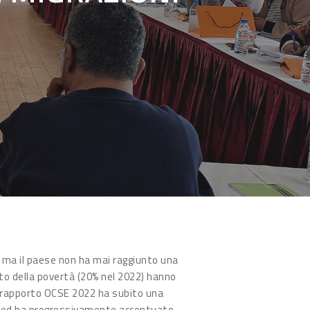
, ma il paese non ha mai raggiunto una
to della povertà (20% nel 2022) hanno
un rapporto OCSE 2022 ha subito una
 Saïed ha progressivamente accentuato