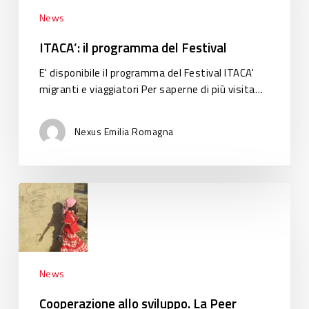
Festival
News
ITACA’: il programma del Festival
E' disponibile il programma del Festival ITACA'
migranti e viaggiatori Per saperne di più visita…
Nexus Emilia Romagna
Cooperazione
allo
sviluppo.
La
Peer
Review
News
OCSE-
Cooperazione allo sviluppo. La Peer
DAC: