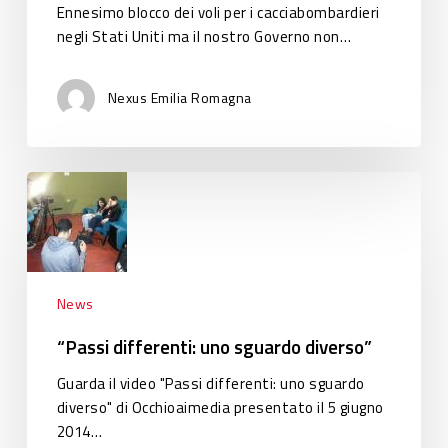
cancellarli?
Ennesimo blocco dei voli per i cacciabombardieri
negli Stati Uniti ma il nostro Governo non…
Nexus Emilia Romagna
“Passi
differenti:
uno
sguardo
diverso”
News
“Passi differenti: uno sguardo diverso”
Guarda il video "Passi differenti: uno sguardo
diverso" di Occhioaimedia presentato il 5 giugno
2014…