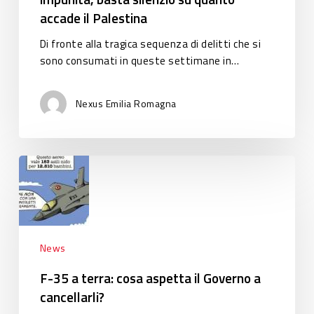
accade il Palestina
quanto
accade
Di fronte alla tragica sequenza di delitti che si
il
sono consumati in queste settimane in…
Palestina
Nexus Emilia Romagna
F-
35
a
terra:
cosa
aspetta
News
il
F-35 a terra: cosa aspetta il Governo a
Governo
cancellarli?
a