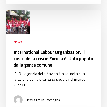
International
Labour
Organization:
Il
costo
della
News
crisi
International Labour Organization: Il
in
costo della crisi in Europa è stato pagato
Europa
dalla gente comune
è
stato
L'ILO, l'agenzia delle Nazioni Unite, nella sua
pagato
relazione per la sicurezza sociale nel mondo
dalla
2014/15…
gente
comune
Nexus Emilia Romagna