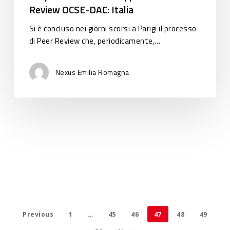
Review OCSE-DAC: Italia
Italia
Si è concluso nei giorni scorsi a Parigi il processo
di Peer Review che, periodicamente,…
Nexus Emilia Romagna
Previous
1
…
45
46
47
48
49