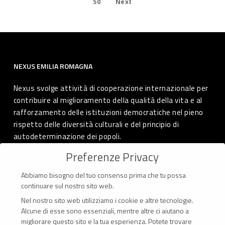
50
Next
NEXUS EMILIA ROMAGNA
Nexus svolge attività di cooperazione internazionale per
contribuire al miglioramento della qualità della vita e al
rafforzamento delle istituzioni democratiche nel pieno
rispetto delle diversità culturali e del principio di
autodeterminazione dei popoli.
Preferenze Privacy
Abbiamo bisogno del tuo consenso prima che tu possa
CONTATTI
continuare sul nostro sito web.
Nel nostro sito web utilizziamo i cookie e altre tecnologie.
Via Marconi 69 – 40122 Bologna (Italia)
Alcune di esse sono essenziali, mentre altre ci aiutano a
migliorare questo sito e la tua esperienza.
Potete trovare