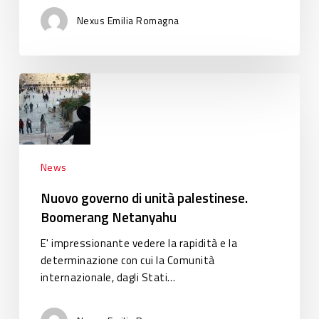
e
Nexus Emilia Romagna
S.Cappuccio
Nuovo
governo
di
unità
palestinese.
Boomerang
News
Netanyahu
Nuovo governo di unità palestinese.
Boomerang Netanyahu
E' impressionante vedere la rapidità e la
determinazione con cui la Comunità
internazionale, dagli Stati…