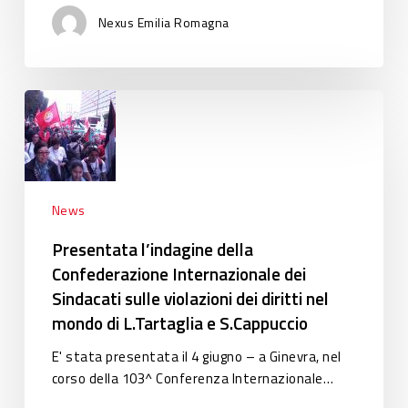
per
Nexus Emilia Romagna
l’economia
dei
paesi
Presentata
emergenti
l’indagine
e
della
in
Confederazione
via
Internazionale
di
dei
sviluppo
News
Sindacati
Presentata l’indagine della
sulle
Confederazione Internazionale dei
violazioni
Sindacati sulle violazioni dei diritti nel
dei
diritti
mondo di L.Tartaglia e S.Cappuccio
nel
E' stata presentata il 4 giugno – a Ginevra, nel
mondo
corso della 103^ Conferenza Internazionale…
di
L.Tartaglia