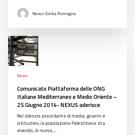
Nexus Emilia Romagna
Comunicato
Piattaforma
delle
ONG
Italiane
Mediterraneo
News
e
Comunicato Piattaforma delle ONG
Medio
Italiane Mediterraneo e Medio Oriente –
Oriente
25 Giugno 2014- NEXUS aderisce
–
25
Nel silenzio assordante di media, governi e
Giugno
istituzioni, la popolazione Palestinese sta
2014-
vivendo, di nuovo,…
NEXUS