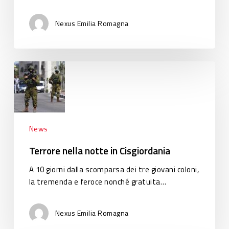
aderisce
Nexus Emilia Romagna
Terrore
nella
notte
in
Cisgiordania
News
Terrore nella notte in Cisgiordania
A 10 giorni dalla scomparsa dei tre giovani coloni,
la tremenda e feroce nonché gratuita…
Nexus Emilia Romagna