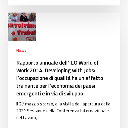
Rapporto
annuale
dell’ILO
World
of
Work
News
2014.
Rapporto annuale dell’ILO World of
Developing
Work 2014. Developing with Jobs:
with
l’occupazione di qualità ha un effetto
Jobs:
l’occupazione
trainante per l’economia dei paesi
di
emergenti e in via di sviluppo
qualità
Il 27 maggio scorso, alla vigilia dell'apertura della
ha
103^ Sessione della Conferenza Internazionale
un
del Lavoro,…
effetto
trainante