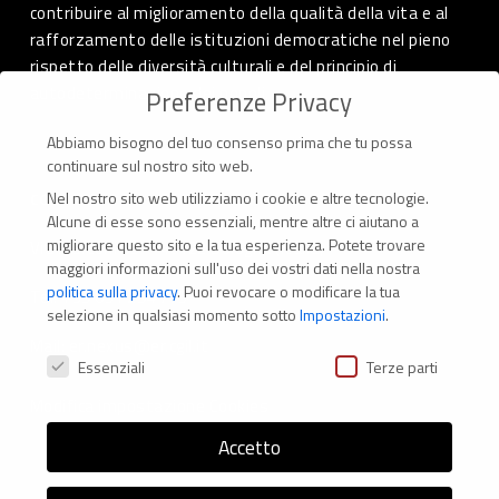
contribuire al miglioramento della qualità della vita e al
rafforzamento delle istituzioni democratiche nel pieno
rispetto delle diversità culturali e del principio di
autodeterminazione dei popoli.
Preferenze Privacy
Abbiamo bisogno del tuo consenso prima che tu possa
continuare sul nostro sito web.
Nel nostro sito web utilizziamo i cookie e altre tecnologie.
CONTATTI
Alcune di esse sono essenziali, mentre altre ci aiutano a
migliorare questo sito e la tua esperienza.
Potete trovare
Via Marconi 69 – 40122 Bologna (Italia)
maggiori informazioni sull'uso dei vostri dati nella nostra
politica sulla privacy
.
Puoi revocare o modificare la tua
Tel. +39 051 294 775
selezione in qualsiasi momento sotto
Impostazioni
.
Mail: er.nexus@er.cgil.it
Preferenze Privacy
Essenziali
Terze parti
Modifica impostazione Cookies
Accetto