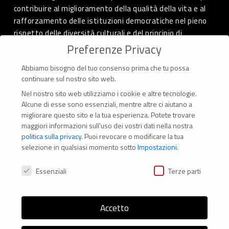
contribuire al miglioramento della qualità della vita e al
rafforzamento delle istituzioni democratiche nel pieno
rispetto delle diversità culturali e del principio di
autodeterminazione dei popoli.
Preferenze Privacy
Abbiamo bisogno del tuo consenso prima che tu possa
continuare sul nostro sito web.
Nel nostro sito web utilizziamo i cookie e altre tecnologie.
CONTATTI
Alcune di esse sono essenziali, mentre altre ci aiutano a
migliorare questo sito e la tua esperienza.
Potete trovare
Via Marconi 69 – 40122 Bologna (Italia)
maggiori informazioni sull'uso dei vostri dati nella nostra
politica sulla privacy
.
Puoi revocare o modificare la tua
Tel. +39 051 294 775
selezione in qualsiasi momento sotto
Impostazioni
.
Mail: er.nexus@er.cgil.it
Preferenze Privacy
Essenziali
Terze parti
Modifica impostazione Cookies
Accetto