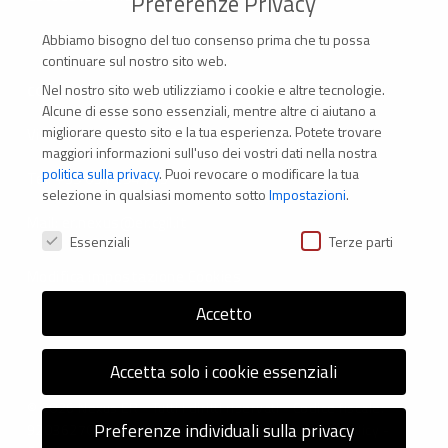
Preferenze Privacy
Abbiamo bisogno del tuo consenso prima che tu possa
continuare sul nostro sito web.
Nel nostro sito web utilizziamo i cookie e altre tecnologie.
CONTATTI
Alcune di esse sono essenziali, mentre altre ci aiutano a
migliorare questo sito e la tua esperienza.
Potete trovare
Via Marconi 69 – 40122 Bologna (Italia)
maggiori informazioni sull'uso dei vostri dati nella nostra
politica sulla privacy
.
Puoi revocare o modificare la tua
Tel. +39 051 294 775
selezione in qualsiasi momento sotto
Impostazioni
.
Mail: er.nexus@er.cgil.it
Preferenze Privacy
Essenziali
Terze parti
Modifica impostazione Cookies
Accetto
Accetta solo i cookie essenziali
© 2026 Nexus ER - Tutti i diritti riservati - Codice fiscale:
Preferenze individuali sulla privacy
92036270376 -
Informativa sui Cookie
e
Privacy Policy
-