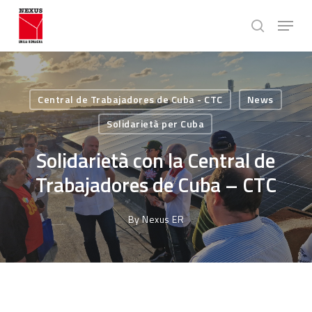
Skip
Menu
to
search
main
Close
content
Menu
Central de Trabajadores de Cuba - CTC
News
Solidarietà per Cuba
Solidarietà con la Central de
Trabajadores de Cuba – CTC
By
Nexus ER