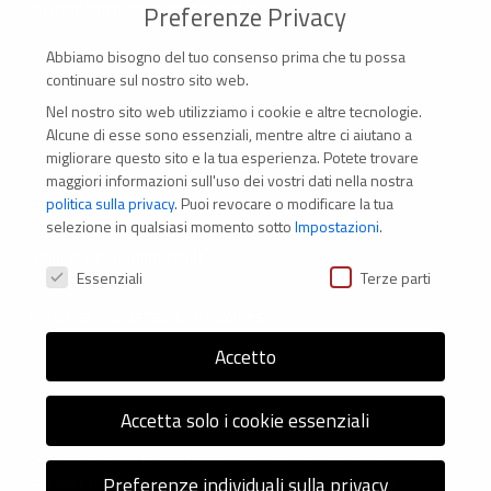
autodeterminazione dei popoli.
Preferenze Privacy
Abbiamo bisogno del tuo consenso prima che tu possa
continuare sul nostro sito web.
Nel nostro sito web utilizziamo i cookie e altre tecnologie.
CONTATTI
Alcune di esse sono essenziali, mentre altre ci aiutano a
migliorare questo sito e la tua esperienza.
Potete trovare
Via Marconi 69 – 40122 Bologna (Italia)
maggiori informazioni sull'uso dei vostri dati nella nostra
politica sulla privacy
.
Puoi revocare o modificare la tua
Tel. +39 051 294 775
selezione in qualsiasi momento sotto
Impostazioni
.
Mail: er.nexus@er.cgil.it
Preferenze Privacy
Essenziali
Terze parti
Modifica impostazione Cookies
Accetto
Accetta solo i cookie essenziali
© 2026 Nexus ER - Tutti i diritti riservati - Codice fiscale:
Preferenze individuali sulla privacy
92036270376 -
Informativa sui Cookie
e
Privacy Policy
-