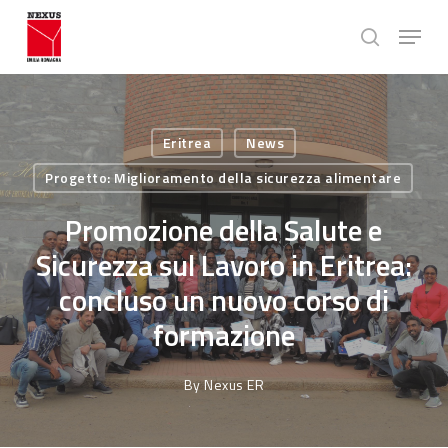
Skip
Menu
to
search
main
Close
content
Menu
Eritrea
News
Progetto: Miglioramento della sicurezza alimentare
Promozione della Salute e
Sicurezza sul Lavoro in Eritrea:
concluso un nuovo corso di
formazione
By
Nexus ER