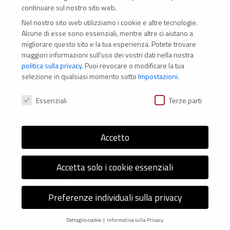
continuare sul nostro sito web.
Nel nostro sito web utilizziamo i cookie e altre tecnologie.
CONTATTI
Alcune di esse sono essenziali, mentre altre ci aiutano a
migliorare questo sito e la tua esperienza.
Potete trovare
Via Marconi 69 – 40122 Bologna (Italia)
maggiori informazioni sull'uso dei vostri dati nella nostra
politica sulla privacy
.
Puoi revocare o modificare la tua
Tel. +39 051 294 775
selezione in qualsiasi momento sotto
Impostazioni
.
Mail: er.nexus@er.cgil.it
Preferenze Privacy
Essenziali
Terze parti
Modifica impostazione Cookies
Accetto
Accetta solo i cookie essenziali
© 2026 Nexus ER - Tutti i diritti riservati - Codice fiscale:
Preferenze individuali sulla privacy
92036270376 -
Informativa sui Cookie
e
Privacy Policy
-
Credits: Next-Data
Dettaglio cookie
Informativa sulla Privacy