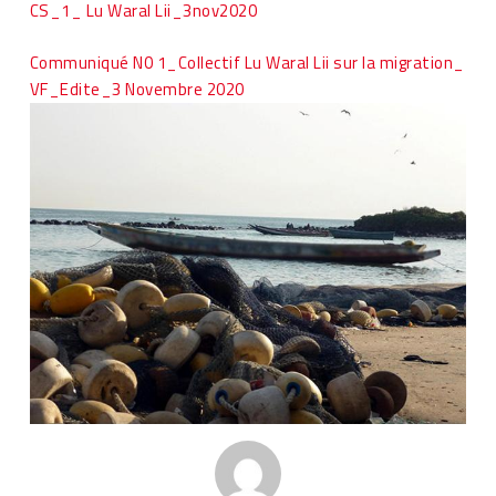
CS_1_ Lu Waral Lii_3nov2020
Communiqué N0 1_Collectif Lu Waral Lii sur la migration_
VF_Edite_3 Novembre 2020