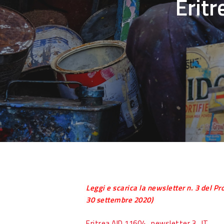
Eritr
Hit enter to search or ESC to close
Leggi e scarica la newsletter n. 3 del P
30 settembre 2020)
Eritrea AID 11604_newsletter 3_IT