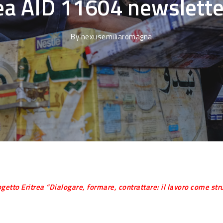
ea AID 11604 newslette
By
nexusemiliaromagna
rogetto Eritrea “Dialogare, formare, contrattare: il lavoro come s