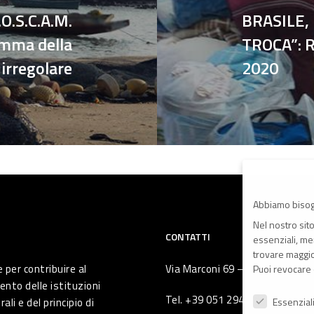
O.S.C.A.M.
BRASILE,
amma della
TROCA”: R
irregolare
2020
Abbiamo bisog
Nel nostro sit
CONTATTI
essenziali, men
trovare maggior
 per contribuire al
Via Marconi 69 – 40122 Bologna 
Puoi revocare 
ento delle istituzioni
Preferenze Pr
Tel. +39 051 294 775
li e del principio di
Essenzial