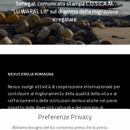
Senegal: comunicato stampa C.O.S.C.A.M.
"LU WARAL LII" sul dramma della migrazione
irregolare
NEXUS EMILIA ROMAGNA
Nexus svolge attività di cooperazione internazionale per
contribuire al miglioramento della qualità della vita e al
rafforzamento delle istituzioni democratiche nel pieno
rispetto delle diversità culturali e del principio di
autodeterminazione dei popoli.
Preferenze Privacy
Abbiamo bisogno del tuo consenso prima che tu possa