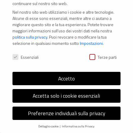
continuare sul nostro sito web.
Nel nostro sito web utilizziamo i cookie e altre tecnologie.
CONTATTI
Alcune di esse sono essenziali, mentre altre ci aiutano a
migliorare questo sito e la tua esperienza.
Potete trovare
Via Marconi 69 – 40122 Bologna (Italia)
maggiori informazioni sull'uso dei vostri dati nella nostra
politica sulla privacy
.
Puoi revocare o modificare la tua
Tel. +39 051 294 775
selezione in qualsiasi momento sotto
Impostazioni
.
Mail: er.nexus@er.cgil.it
Preferenze Privacy
Essenziali
Terze parti
Modifica impostazione Cookies
Accetto
Accetta solo i cookie essenziali
© 2026 Nexus ER - Tutti i diritti riservati - Codice fiscale:
Preferenze individuali sulla privacy
92036270376 -
Informativa sui Cookie
e
Privacy Policy
-
Credits: Next-Data
Dettaglio cookie
Informativa sulla Privacy
Preferenze Privacy