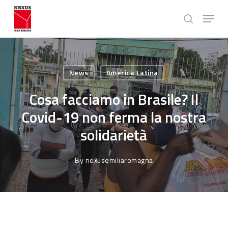
Skip
Menu
to
search
main
Close
content
Menu
News
America Latina
Cosa facciamo in Brasile? Il
Covid-19 non ferma la nostra
solidarietà
By
nexusemiliaromagna