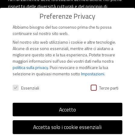
rispetto delle diversità culturali e del principio di
autodeterminazione dei popoli.
Preferenze Privacy
Abbiamo bisogno del tuo consenso prima che tu possa
continuare sul nostro sito web.
Nel nostro sito web utilizziamo i cookie e altre tecnologie.
CONTATTI
Alcune di esse sono essenziali, mentre altre ci aiutano a
migliorare questo sito e la tua esperienza.
Potete trovare
Via Marconi 69 – 40122 Bologna (Italia)
maggiori informazioni sull'uso dei vostri dati nella nostra
politica sulla privacy
.
Puoi revocare o modificare la tua
Tel. +39 051 294 775
selezione in qualsiasi momento sotto
Impostazioni
.
Mail: er.nexus@er.cgil.it
Preferenze Privacy
Essenziali
Terze parti
Modifica impostazione Cookies
Accetto
Accetta solo i cookie essenziali