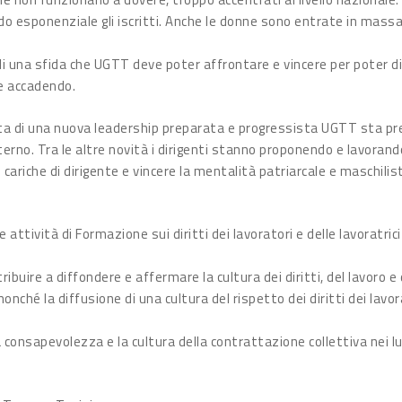
 esponenziale gli iscritti. Anche le donne sono entrate in massa
uindi una sfida che UGTT deve poter affrontare e vincere per poter 
e accadendo.
cita di una nuova leadership preparata e progressista UGTT sta pre
rno. Tra le altre novità i dirigenti stanno proponendo e lavorand
cariche di dirigente e vincere la mentalità patriarcale e maschilis
attività di Formazione sui diritti dei lavoratori e delle lavoratric
ibuire a diffondere e affermare la cultura dei diritti, del lavoro e 
onché la diffusione di una cultura del rispetto dei diritti dei lavor
consapevolezza e la cultura della contrattazione collettiva nei lu