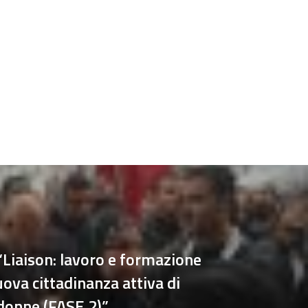
“Liaison: lavoro e formazione
ova cittadinanza attiva di
 donne (FASE 2)”