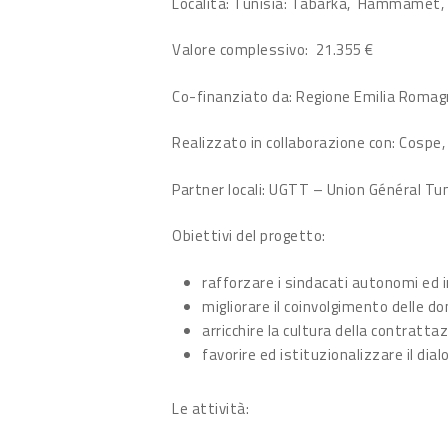
Località: Tunisia: Tabarka, Hammamet,
Valore complessivo: 21.355 €
Co-finanziato da: Regione Emilia Roma
Realizzato in collaborazione con: Cospe, 
Partner locali: UGTT – Union Général Tun
Obiettivi del progetto:
rafforzare i sindacati autonomi ed 
migliorare il coinvolgimento delle do
arricchire la cultura della contrattaz
favorire ed istituzionalizzare il di
Le attività: