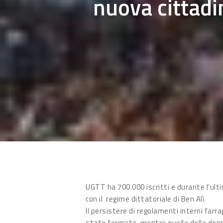
nuova cittadi
Hit enter to search or ESC to close
UGTT ha 700.000 iscritti e durante l’ul
con il regime dittatoriale di Ben Alì.
Il persistere di regolamenti interni far
state formate, mentre quelle delle donne