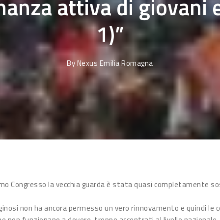
nanza attiva di giovani
1)”
By
Nexus Emilia Romagna
timo Congresso la vecchia guarda è stata quasi completamente so
raginosi non ha ancora permesso un vero rinnovamento e quindi le
 non funzionano a dovere, troppo accentrati al livello nazionale. 