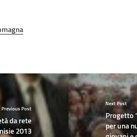
Romagna
Next Post
Previous Post
Progetto 
età da rete
per una nu
nisie 2013
giovani e