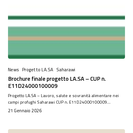
Brochure
finale
News
Progetto LA.SA
Saharawi
progetto
Brochure finale progetto LA.SA – CUP n.
LA.SA
E11D24000100009
–
Progetto LA.SA – Lavoro, salute e sovranità alimentare nei
CUP
campi profughi Saharawi CUP n. E11D24000100009…
n.
21 Gennaio 2026
E11D24000100009
Donne,