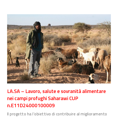
LA.SA – Lavoro, salute e sovranità alimentare
nei campi profughi Saharawi CUP
n.E11D24000100009
Il progetto ha l’obiettivo di contribuire al miglioramento