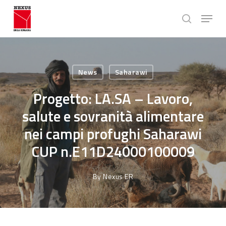
Skip
Menu
to
search
main
Close
content
Menu
News
Saharawi
Progetto: LA.SA – Lavoro,
salute e sovranità alimentare
nei campi profughi Saharawi
CUP n.E11D24000100009
By
Nexus ER