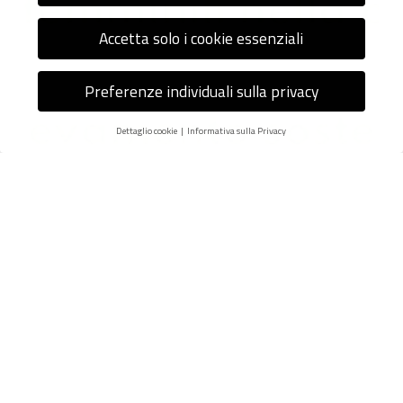
Accetta solo i cookie essenziali
Preferenze individuali sulla privacy
Dettaglio cookie
Informativa sulla Privacy
Preferenze Privacy
Nel nostro sito web utilizziamo i cookie e altre tecnologie.
Alcune di esse sono essenziali, mentre altre ci aiutano a
migliorare questo sito e la tua esperienza.
Potete trovare
maggiori informazioni sull'uso dei vostri dati nella nostra
politica sulla privacy
.
Qui trovi una panoramica di tutti i cookie utilizzati. Puoi dare il
tuo consenso a categorie intere o visualizzare ulteriori
informazioni e selezionare determinati cookie.
Salva
Accetta solo i cookie essenziali
Indietro