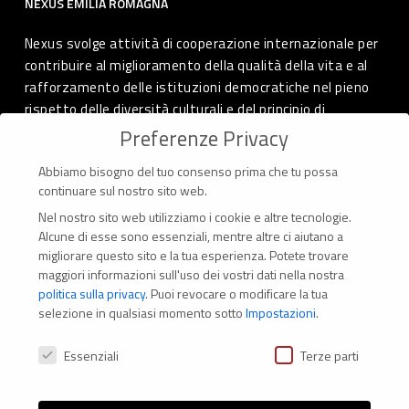
NEXUS EMILIA ROMAGNA
Nexus svolge attività di cooperazione internazionale per
contribuire al miglioramento della qualità della vita e al
rafforzamento delle istituzioni democratiche nel pieno
rispetto delle diversità culturali e del principio di
autodeterminazione dei popoli.
Preferenze Privacy
Abbiamo bisogno del tuo consenso prima che tu possa
continuare sul nostro sito web.
Nel nostro sito web utilizziamo i cookie e altre tecnologie.
CONTATTI
Alcune di esse sono essenziali, mentre altre ci aiutano a
migliorare questo sito e la tua esperienza.
Potete trovare
Via Marconi 69 – 40122 Bologna (Italia)
maggiori informazioni sull'uso dei vostri dati nella nostra
politica sulla privacy
.
Puoi revocare o modificare la tua
Tel. +39 051 294 775
selezione in qualsiasi momento sotto
Impostazioni
.
Mail: er.nexus@er.cgil.it
Preferenze Privacy
Essenziali
Terze parti
Modifica impostazione Cookies