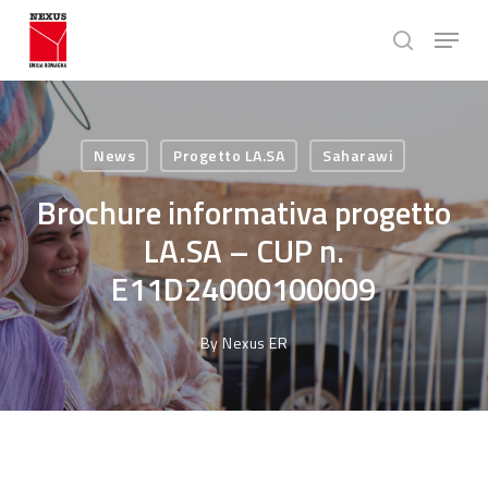
Skip
Menu
to
search
main
Close
content
Menu
News
Progetto LA.SA
Saharawi
Brochure informativa progetto
LA.SA – CUP n.
E11D24000100009
By
Nexus ER