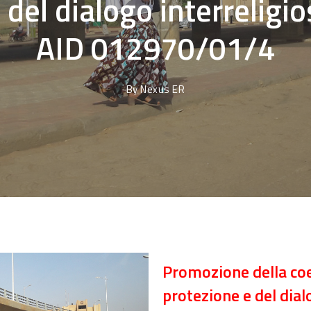
 del dialogo interreligio
AID 012970/01/4
By
Nexus ER
Promozione della coes
protezione e del dial