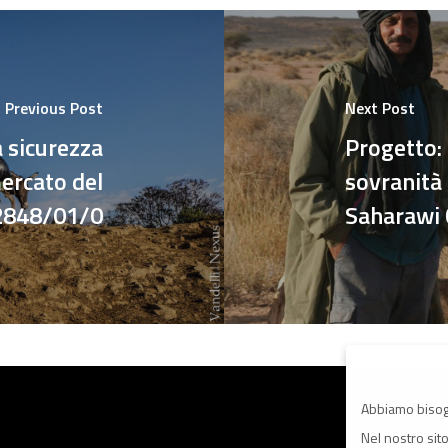
Previous Post
Next Post
 sicurezza
Progetto: 
mercato del
sovranità
12848/01/0
Saharawi
Abbiamo bisog
Nel nostro sit