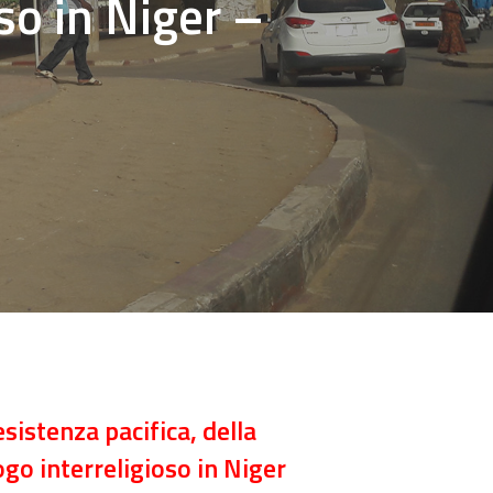
so in Niger –
istenza pacifica, della
ogo interreligioso in Niger