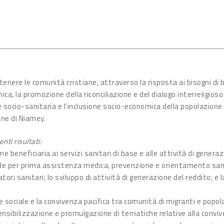
stenere le comunità cristiane, attraverso la risposta ai bisogni di ba
, la promozione della riconciliazione e del dialogo interreligioso i
 socio-sanitaria e l’inclusione socio-economica della popolazione
one di Niamey.
ti risultati:
ne beneficiaria ai servizi sanitari di base e alle attività di gener
ile per prima assistenza medica, prevenzione e orientamento sanit
tori sanitari; lo sviluppo di attività di generazione del reddito; e 
e sociale e la convivenza pacifica tra comunità di migranti e popol
ensibilizzazione e promulgazione di tematiche relative alla conviven