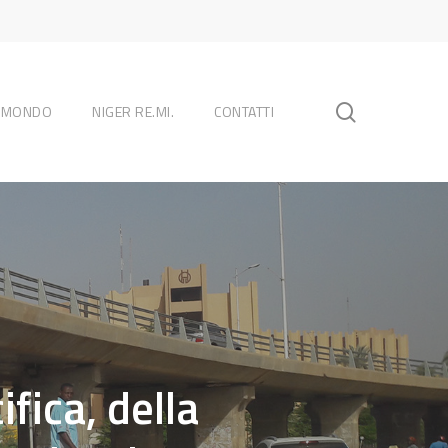
search
L MONDO
NIGER RE.MI.
CONTATTI
fica, della