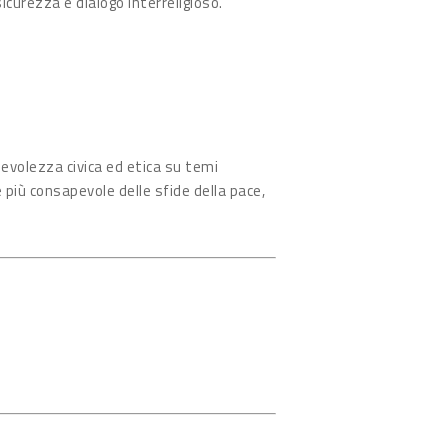
icurezza e dialogo interreligioso.
pevolezza civica ed etica su temi
più consapevole delle sfide della pace,