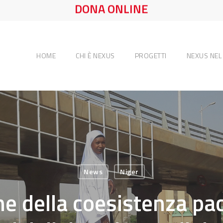
DONA ONLINE
HOME
CHI È NEXUS
PROGETTI
NEXUS NE
News
Niger
 della coesistenza paci