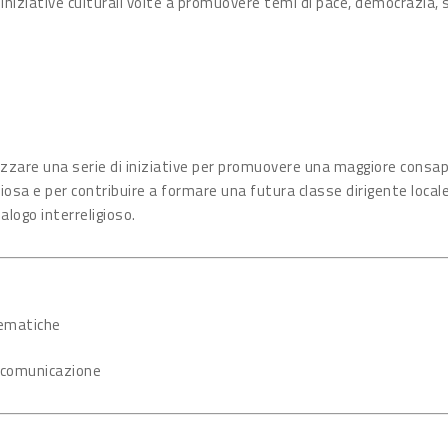
 iniziative culturali volte a promuovere temi di pace, democrazia, s
ganizzare una serie di iniziative per promuovere una maggiore consa
a e per contribuire a formare una futura classe dirigente locale 
alogo interreligioso.
tematiche
i comunicazione