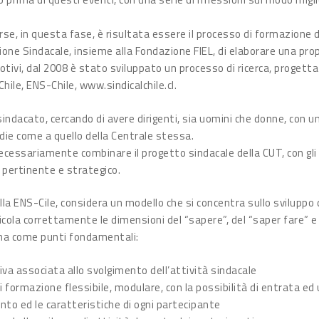
, in questa fase, è risultata essere il processo di formazione di 
one Sindacale, insieme alla Fondazione FIEL, di elaborare una pr
tivi, dal 2008 è stato sviluppato un processo di ricerca, progett
ile, ENS-Chile, www.sindicalchile.cl.
sindacato, cercando di avere dirigenti, sia uomini che donne, con
die come a quello della Centrale stessa.
cessariamente combinare il progetto sindacale della CUT, con gli
o pertinente e strategico.
ella ENS-Cile, considera un modello che si concentra sullo svilupp
ticola correttamente le dimensioni del “sapere”, del “saper fare” e 
 ha come punti fondamentali:
va associata allo svolgimento dell’attività sindacale
formazione flessibile, modulare, con la possibilità di entrata ed u
nto ed le caratteristiche di ogni partecipante