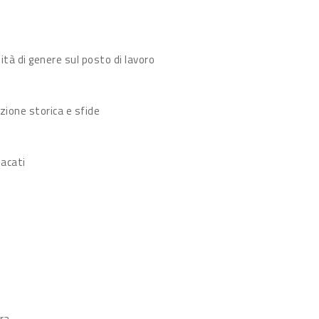
tà di genere sul posto di lavoro
uzione storica e sfide
dacati
ra