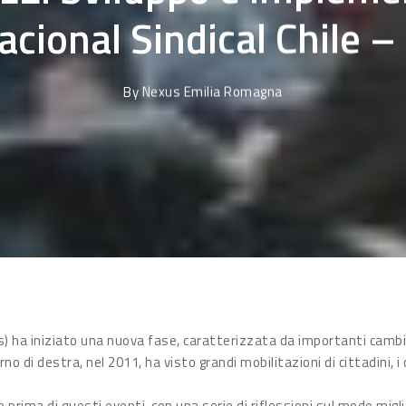
acional Sindical Chile –
By
Nexus Emilia Romagna
s) ha iniziato una nuova fase, caratterizzata da importanti camb
no di destra, nel 2011, ha visto grandi mobilitazioni di cittadini, 
o prima di questi eventi, con una serie di riflessioni sul modo miglio