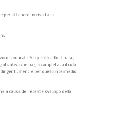
he per ottenere un risultato
.
ni.
o sindacale. Sia per il livello di base,
ificativo che ha già completato il ciclo
0 dirigenti, mentre per quello intermedio
he a causa del recente sviluppo della