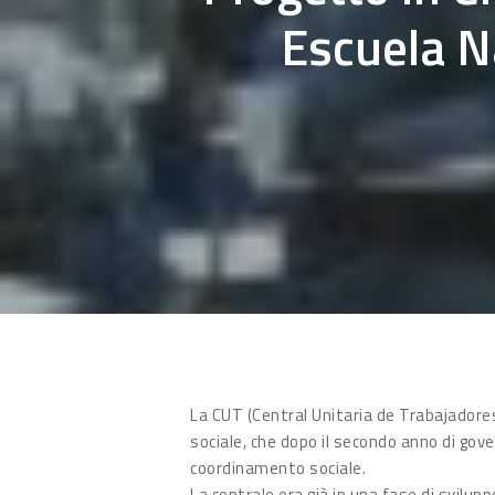
Escuela N
Hit enter to search or ESC to close
La CUT (Central Unitaria de Trabajadore
sociale, che dopo il secondo anno di gover
coordinamento sociale.
La centrale era già in una fase di svilupp