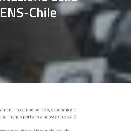
 ENS-Chile
iamenti in campo politico, economico e
i quali hanno portato a nuovi processi di
re per svolgere il loro ruolo sociale,