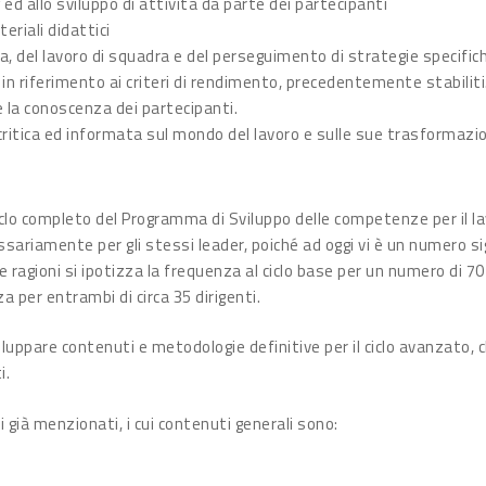
d allo sviluppo di attività da parte dei partecipanti
eriali didattici
va, del lavoro di squadra e del perseguimento di strategie specific
in riferimento ai criteri di rendimento, precedentemente stabiliti
e la conoscenza dei partecipanti.
 critica ed informata sul mondo del lavoro e sulle sue trasformazio
clo completo del Programma di Sviluppo delle competenze per il lavor
ariamente per gli stessi leader, poiché ad oggi vi è un numero sign
e ragioni si ipotizza la frequenza al ciclo base per un numero di 7
a per entrambi di circa 35 dirigenti.
uppare contenuti e metodologie definitive per il ciclo avanzato, c
i.
i già menzionati, i cui contenuti generali sono: