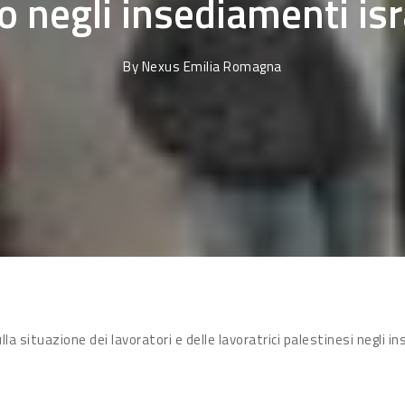
ro negli insediamenti isr
By
Nexus Emilia Romagna
a situazione dei lavoratori e delle lavoratrici palestinesi negli i