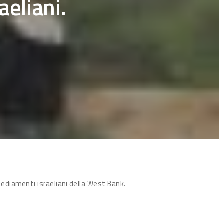
aeliani.
nsediamenti israeliani della West Bank.