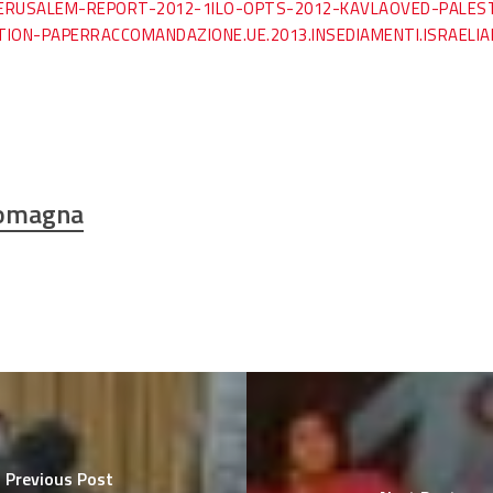
ERUSALEM-REPORT-2012-1
ILO-OPTS-2012-
KAVLAOVED-PALEST
TION-PAPER
RACCOMANDAZIONE.UE.2013.INSEDIAMENTI.ISRAEL
Romagna
Previous Post