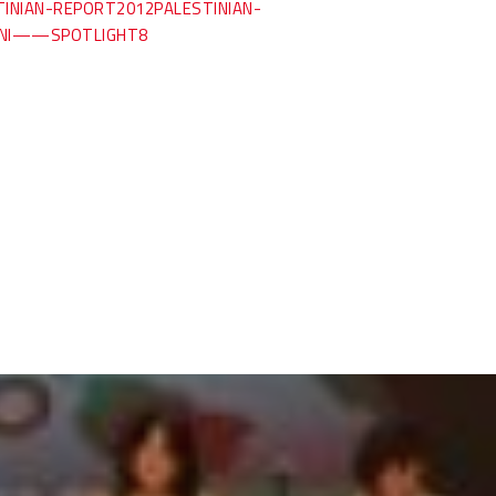
INIAN-REPORT2012
PALESTINIAN-
IANI——
SPOTLIGHT8