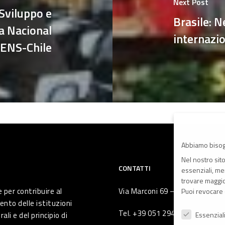
Next Post
 Sviluppo e
Brasile: N
a Nacional
internazi
– ENS-Chile
Abbiamo bisog
Nel nostro sit
CONTATTI
essenziali, men
trovare maggior
 per contribuire al
Via Marconi 69 – 40122 Bologna 
Puoi revocare 
ento delle istituzioni
Preferenze Pr
Tel. +39 051 294 775
li e del principio di
Essenzial