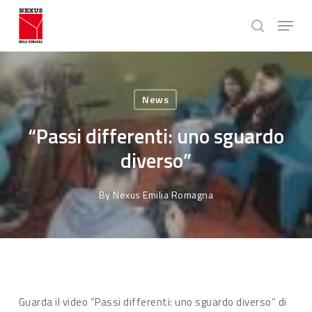
Skip
Menu
to
search
main
Close
content
Menu
News
“Passi differenti: uno sguardo
diverso”
By
Nexus Emilia Romagna
Guarda il video “Passi differenti: uno sguardo diverso” di