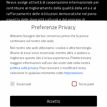
Nexus svolge attività di cooperazione internazionale per
contribuire al miglioramento della qualità della vita e al
rafforzamento delle istituzioni democratiche nel pieno
rispetto delle diversità culturali e del principio di
autodeterminazione dei popoli.
Preferenze Privacy
Abbiamo bisogno del tuo consenso prima che tu possa
continuare sul nostro sito web.
Nel nostro sito web utilizziamo i cookie e altre tecnologie.
CONTATTI
Alcune di esse sono essenziali, mentre altre ci aiutano a
migliorare questo sito e la tua esperienza.
Potete trovare
Via Marconi 69 – 40122 Bologna (Italia)
maggiori informazioni sull'uso dei vostri dati nella nostra
politica sulla privacy
.
Puoi revocare o modificare la tua
Tel. +39 051 294 775
selezione in qualsiasi momento sotto
Impostazioni
.
Mail: er.nexus@er.cgil.it
Preferenze Privacy
Essenziali
Terze parti
Modifica impostazione Cookies
Accetto