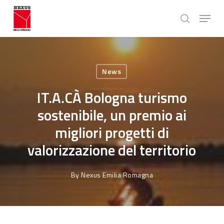
Skip
Menu
to
search
main
Close
content
Menu
News
IT.A.CÀ Bologna turismo
sostenibile, un premio ai
migliori progetti di
valorizzazione del territorio
By
Nexus Emilia Romagna