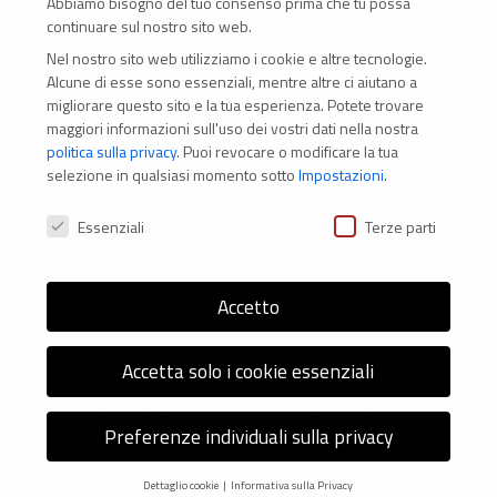
Abbiamo bisogno del tuo consenso prima che tu possa
continuare sul nostro sito web.
Nel nostro sito web utilizziamo i cookie e altre tecnologie.
CONTATTI
Alcune di esse sono essenziali, mentre altre ci aiutano a
migliorare questo sito e la tua esperienza.
Potete trovare
Via Marconi 69 – 40122 Bologna (Italia)
maggiori informazioni sull'uso dei vostri dati nella nostra
politica sulla privacy
.
Puoi revocare o modificare la tua
Tel. +39 051 294 775
selezione in qualsiasi momento sotto
Impostazioni
.
Mail: er.nexus@er.cgil.it
Preferenze Privacy
Essenziali
Terze parti
Modifica impostazione Cookies
Accetto
Accetta solo i cookie essenziali
© 2026 Nexus ER - Tutti i diritti riservati - Codice fiscale:
Preferenze individuali sulla privacy
92036270376 -
Informativa sui Cookie
e
Privacy Policy
-
Credits: Next-Data
Dettaglio cookie
Informativa sulla Privacy