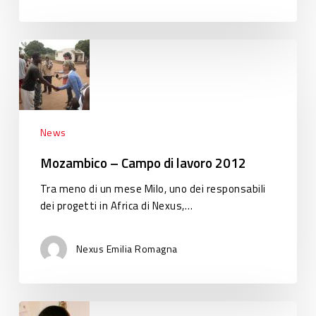
Mozambico
–
Campo
di
lavoro
2012
News
Mozambico – Campo di lavoro 2012
Tra meno di un mese Milo, uno dei responsabili
dei progetti in Africa di Nexus,…
Nexus Emilia Romagna
Liberazione