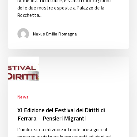
Domenica 14 ottobre, è stato l'ultimo giorno
delle due mostre esposte a Palazzo della
Rocchetta…
Nexus Emilia Romagna
XI
Edizione
del
Festival
dei
Diritti
News
di
XI Edizione del Festival dei Diritti di
Ferrara
Ferrara – Pensieri Migranti
–
Pensieri
L'undicesima edizione intende proseguire il
Migranti
percorso avviato nelle precedenti edizioni ed