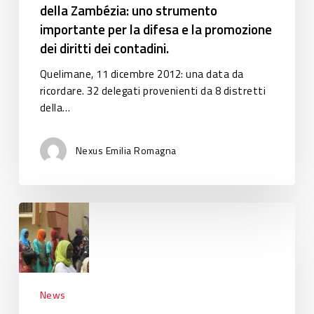
importante
della Zambézia: uno strumento
per
importante per la difesa e la promozione
la
dei diritti dei contadini.
difesa
e
Quelimane, 11 dicembre 2012: una data da
la
ricordare. 32 delegati provenienti da 8 distretti
promozione
della…
dei
diritti
Nexus Emilia Romagna
dei
contadini.
Delegazione
di
senegalesi
in
Italia
News