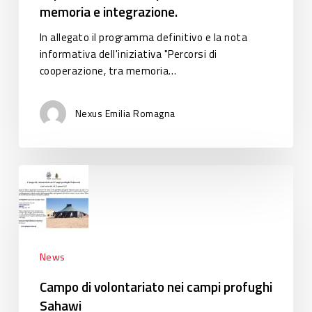
memoria e integrazione.
cooperazione,
tra
In allegato il programma definitivo e la nota
memoria
informativa dell'iniziativa "Percorsi di
e
cooperazione, tra memoria…
integrazione.
Nexus Emilia Romagna
Campo
di
volontariato
nei
campi
profughi
News
Sahawi
Campo di volontariato nei campi profughi
Sahawi