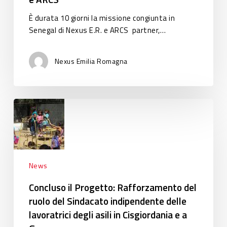
È durata 10 giorni la missione congiunta in
Senegal di Nexus E.R. e ARCS partner,…
Nexus Emilia Romagna
Concluso
il
Progetto:
Rafforzamento
del
ruolo
News
del
Concluso il Progetto: Rafforzamento del
Sindacato
ruolo del Sindacato indipendente delle
indipendente
lavoratrici degli asili in Cisgiordania e a
delle
lavoratrici