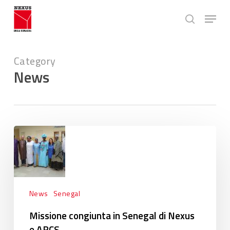
Skip
Menu
to
search
main
Close
content
Menu
Category
News
Missione
congiunta
in
Senegal
di
Nexus
News
Senegal
e
Missione congiunta in Senegal di Nexus
ARCS
e ARCS