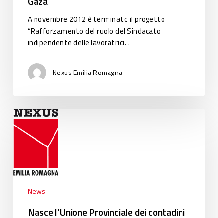
Gaza
degli
A novembre 2012 è terminato il progetto
asili
“Rafforzamento del ruolo del Sindacato
in
indipendente delle lavoratrici…
Cisgiordania
e
a
Nexus Emilia Romagna
Gaza
Nasce
l’Unione
Provinciale
dei
contadini
della
Zambézia:
News
uno
strumento
Nasce l’Unione Provinciale dei contadini