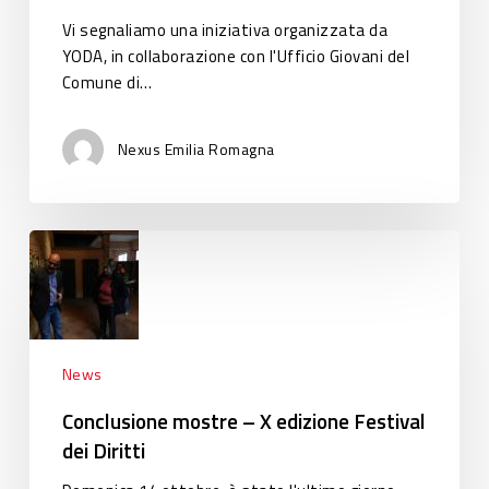
Vi segnaliamo una iniziativa organizzata da
YODA, in collaborazione con l'Ufficio Giovani del
Comune di…
Nexus Emilia Romagna
Conclusione
mostre
–
X
edizione
Festival
News
dei
Conclusione mostre – X edizione Festival
Diritti
dei Diritti