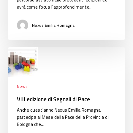
avrà come focus l'approfondimento…
Nexus Emilia Romagna
VIII
edizione
di
Segnali
di
Pace
News
VIII edizione di Segnali di Pace
Anche quest'anno Nexus Emilia Romagna
partecipa al Mese della Pace della Provincia di
Bologna che…