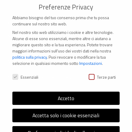
Preferenze Privacy
Abbiamo bisogno del tuo consenso prima che tu possa
CONTATTI
continuare sul nostro sito web.
Nel nostro sito web utilizziamo i cookie e altre tecnologie.
Via Marconi 69 – 40122 Bologna (Italia)
Alcune di esse sono essenziali, mentre altre ci aiutano a
migliorare questo sito e la tua esperienza.
Potete trovare
Tel. +39 051 294 775
maggiori informazioni sull'uso dei vostri dati nella nostra
politica sulla privacy
.
Puoi revocare o modificare la tua
Mail: er.nexus@er.cgil.it
selezione in qualsiasi momento sotto
Impostazioni
.
Preferenze Privacy
Essenziali
Terze parti
Modifica impostazione Cookies
Accetto
Accetta solo i cookie essenziali
© 2026 Nexus ER - Tutti i diritti riservati - Codice fiscale:
92036270376 -
Informativa sui Cookie
e
Privacy Policy
-
Credits: Next-Data