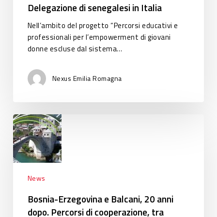
Delegazione di senegalesi in Italia
Nell’ambito del progetto “Percorsi educativi e
professionali per l’empowerment di giovani
donne escluse dal sistema…
Nexus Emilia Romagna
Bosnia-
Erzegovina
e
Balcani,
20
anni
News
dopo.
Bosnia-Erzegovina e Balcani, 20 anni
Percorsi
dopo. Percorsi di cooperazione, tra
di