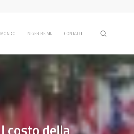
search
L MONDO
NIGER RE.MI.
CONTATTI
l costo della