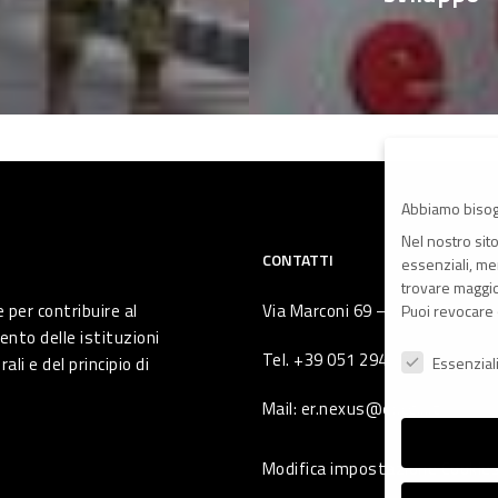
Abbiamo bisog
Nel nostro sit
CONTATTI
essenziali, men
trovare maggior
 per contribuire al
Via Marconi 69 – 40122 Bologna 
Puoi revocare 
ento delle istituzioni
Preferenze Pr
Tel. +39 051 294 775
li e del principio di
Essenzial
Mail: er.nexus@er.cgil.it
Modifica impostazione Cookie