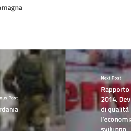
Romagna
Next Post
Rapporto 
2014. Dev
ious Post
ordania
di qualità
l'economia
sviluppo