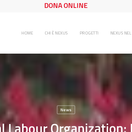
DONA ONLINE
HOME
CHI È NEXUS
PROGETTI
NEXUS NE
News
l Labour Organization: I