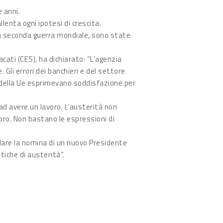
 anni.
lenta ogni ipotesi di crescita.
lla seconda guerra mondiale, sono state
ati (CES), ha dichiarato: “L’agenzia
Gli errori dei banchieri e del settore
 della Ue esprimevano soddisfazione per
 ad avere un lavoro. L’austerità non
avoro. Non bastano le espressioni di
dare la nomina di un nuovo Presidente
tiche di austerità”.