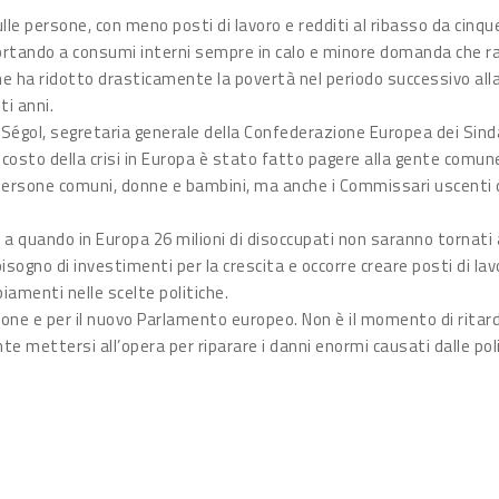
le persone, con meno posti di lavoro e redditi al ribasso da cinque
o portando a consumi interni sempre in calo e minore domanda che ral
 che ha ridotto drasticamente la povertà nel periodo successivo a
ti anni.
gol, segretaria generale della Confederazione Europea dei Sindac
costo della crisi in Europa è stato fatto pagere alla gente comune. 
e persone comuni, donne e bambini, ma anche i Commissari uscenti
ino a quando in Europa 26 milioni di disoccupati non saranno tornati
 bisogno di investimenti per la crescita e occorre creare posti di l
amenti nelle scelte politiche.
one e per il nuovo Parlamento europeo. Non è il momento di ritar
 mettersi all’opera per riparare i danni enormi causati dalle poli