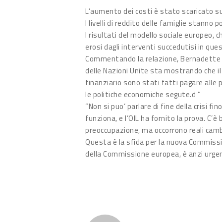
L’aumento dei costi è stato scaricato sul
I livelli di reddito delle famiglie stann
I risultati del modello sociale europeo,
erosi dagli interventi succedutisi in ques
Commentando la relazione, Bernadette Sé
delle Nazioni Unite sta mostrando che il 
finanziario sono stati fatti pagare all
le politiche economiche segute.d ”
“Non si puo’ parlare di fine della crisi f
funziona, e l’OIL ha fornito la prova. C’è
preoccupazione, ma occorrono reali cambi
Questa è la sfida per la nuova Commissi
della Commissione europea, è anzi urgente