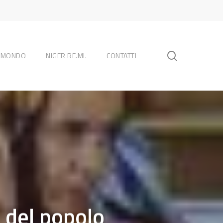
search
L MONDO
NIGER RE.MI.
CONTATTI
 del popolo