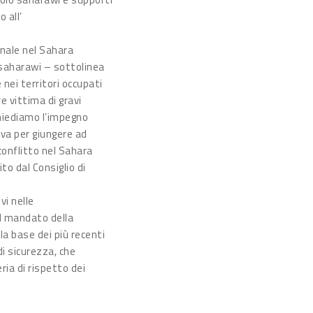
o all’
nnale nel Sahara
i saharawi – sottolinea
nei territori occupati
 vittima di gravi
chiediamo l’impegno
iva per giungere ad
conflitto nel Sahara
to dal Consiglio di
vi nelle
il mandato della
a base dei più recenti
di sicurezza, che
ria di rispetto dei