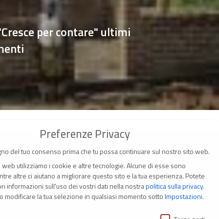
Cresce per contare" ultimi
menti
Preferenze Privacy
no del tuo consenso prima che tu possa continuare sul nostro sito web.
o web utilizziamo i cookie e altre tecnologie. Alcune di esse sono
tre altre ci aiutano a migliorare questo sito e la tua esperienza.
Potete
i informazioni sull'uso dei vostri dati nella nostra
politica sulla privacy
.
(Italia)
o modificare la tua selezione in qualsiasi momento sotto
Impostazioni
.
ivacy