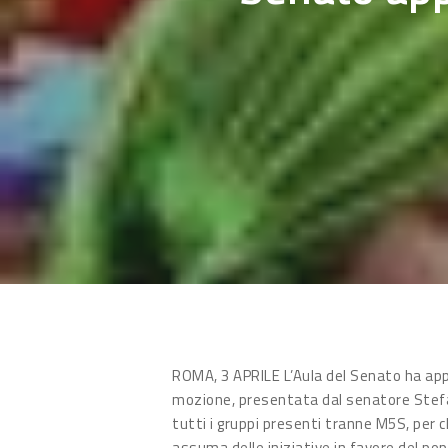
Hit enter to search or ESC to close
ROMA, 3 APRILE L’Aula del Senato ha ap
mozione, presentata dal senatore Stefa
tutti i gruppi presenti tranne M5S, per c
assuma delle iniziative in favore del po