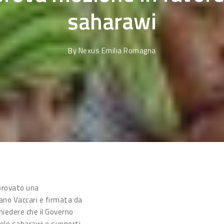
saharawi
By
Nexus Emilia Romagna
provato una
no Vaccari e firmata da
hiedere che il Governo
polo saharawi e supporti