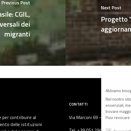
Previous Post
Next Post
sile: CGIL,
Progetto "
versali dei
aggiorna
migranti
Abbiamo bisog
Nel nostro sit
CONTATTI
essenziali, men
trovare maggior
 per contribuire al
Via Marconi 69 – 40122 Bologna 
Puoi revocare 
ento delle istituzioni
Preferenze Pr
Tel. +39 051 294 775