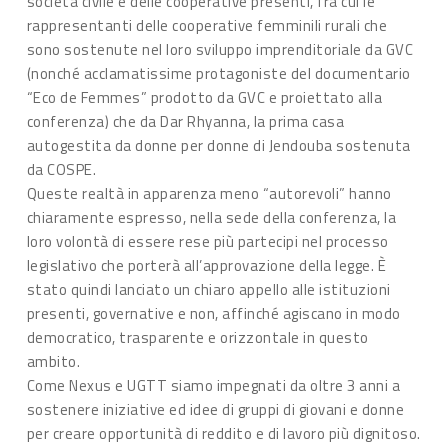
società civile e delle cooperative presenti, fra cui le
rappresentanti delle cooperative femminili rurali che
sono sostenute nel loro sviluppo imprenditoriale da GVC
(nonché acclamatissime protagoniste del documentario
“Eco de Femmes” prodotto da GVC e proiettato alla
conferenza) che da Dar Rhyanna, la prima casa
autogestita da donne per donne di Jendouba sostenuta
da COSPE.
Queste realtà in apparenza meno “autorevoli” hanno
chiaramente espresso, nella sede della conferenza, la
loro volontà di essere rese più partecipi nel processo
legislativo che porterà all’approvazione della legge. È
stato quindi lanciato un chiaro appello alle istituzioni
presenti, governative e non, affinché agiscano in modo
democratico, trasparente e orizzontale in questo
ambito.
Come Nexus e UGTT siamo impegnati da oltre 3 anni a
sostenere iniziative ed idee di gruppi di giovani e donne
per creare opportunità di reddito e di lavoro più dignitoso.