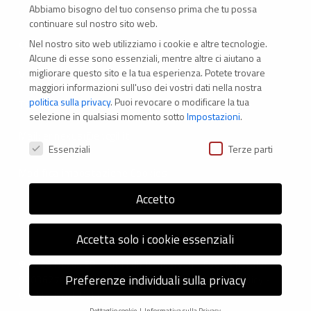
Abbiamo bisogno del tuo consenso prima che tu possa
continuare sul nostro sito web.
Nel nostro sito web utilizziamo i cookie e altre tecnologie.
CONTATTI
Alcune di esse sono essenziali, mentre altre ci aiutano a
migliorare questo sito e la tua esperienza.
Potete trovare
Via Marconi 69 – 40122 Bologna (Italia)
maggiori informazioni sull'uso dei vostri dati nella nostra
politica sulla privacy
.
Puoi revocare o modificare la tua
Tel. +39 051 294 775
selezione in qualsiasi momento sotto
Impostazioni
.
Mail: er.nexus@er.cgil.it
Preferenze Privacy
Essenziali
Terze parti
Modifica impostazione Cookies
Accetto
Accetta solo i cookie essenziali
© 2026 Nexus ER - Tutti i diritti riservati - Codice fiscale:
Preferenze individuali sulla privacy
92036270376 -
Informativa sui Cookie
e
Privacy Policy
-
Credits: Next-Data
Dettaglio cookie
Informativa sulla Privacy