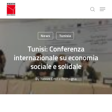
Skip
Menu
to
search
main
Close
content
Menu
News
Tunisia
Tunisi: Conferenza
internazionale su economia
sociale e solidale
By
Nexus Emilia Romagna