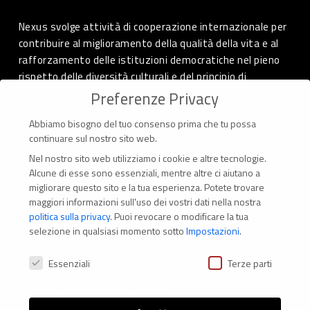
Nexus svolge attività di cooperazione internazionale per
contribuire al miglioramento della qualità della vita e al
rafforzamento delle istituzioni democratiche nel pieno
rispetto delle diversità culturali e del principio di
autodeterminazione dei popoli.
Preferenze Privacy
Abbiamo bisogno del tuo consenso prima che tu possa
continuare sul nostro sito web.
Nel nostro sito web utilizziamo i cookie e altre tecnologie.
CONTATTI
Alcune di esse sono essenziali, mentre altre ci aiutano a
migliorare questo sito e la tua esperienza.
Potete trovare
Via Marconi 69 – 40122 Bologna (Italia)
maggiori informazioni sull'uso dei vostri dati nella nostra
politica sulla privacy
.
Puoi revocare o modificare la tua
Tel. +39 051 294 775
selezione in qualsiasi momento sotto
Impostazioni
.
Mail: er.nexus@er.cgil.it
Preferenze Privacy
Essenziali
Terze parti
Modifica impostazione Cookies