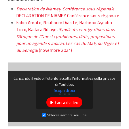
Declaration de Niamey. Conférence sous régionale
DECLARATION DE NIAMEY Conférence sous régionale
Fabio Amato, Nouhoum Diakite, Bachirou Ayouba
Tinni, Badara Ndiaye,
Syndicats et migrations dans
l’Afrique de l’Ouest : problèmes, défis, propositions
pour un agenda syndical. Les cas du Mali, du Niger et
du Sénégal
(novembre 2021)
Caricando il video, l'utente accetta l'informativa sulla privacy
di YouTube.
Scopri di più
Carica il video
Sblocca sempre YouTube