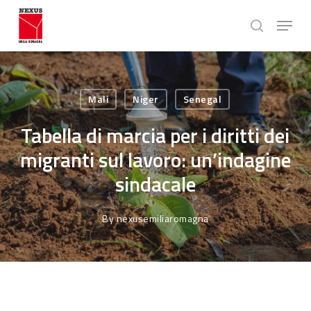
Skip
Menu
to
search
main
Close
content
Menu
Mali
Niger
Senegal
Tabella di marcia per i diritti dei
migranti sul lavoro: un’indagine
sindacale
By
nexusemiliaromagna