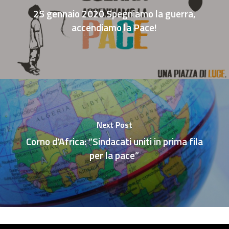
25 gennaio 2020 Spegniamo la guerra,
accendiamo la Pace!
Next Post
Corno d'Africa: “Sindacati uniti in prima fila
per la pace”