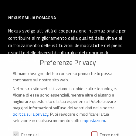
NEXUS EMILIA ROMAGNA
Nexus svolge attività di cooperazione internazionale per
contribuire al miglioramento della qualità della vita e al
rafforzamento delle istituzioni democratiche nel pieno
rispetto delle diversità culturali e del principio di
autodeterminazione dei popoli.
Preferenze Privacy
Abbiamo bisogno del tuo consenso prima che tu possa
continuare sul nostro sito web.
Nel nostro sito web utilizziamo i cookie e altre tecnologie.
CONTATTI
Alcune di esse sono essenziali, mentre altre ci aiutano a
migliorare questo sito e la tua esperienza.
Potete trovare
Via Marconi 69 – 40122 Bologna (Italia)
maggiori informazioni sull'uso dei vostri dati nella nostra
politica sulla privacy
.
Puoi revocare o modificare la tua
Tel. +39 051 294 775
selezione in qualsiasi momento sotto
Impostazioni
.
Mail: er.nexus@er.cgil.it
Preferenze Privacy
Essenziali
Terze parti