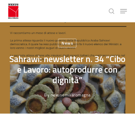
Skip
Menu
to
search
main
Close
content
Menu
News
Sahrawi: newsletter n. 34 “Cibo
e Lavoro: autoprodurre con
dignità”
By
nexusemiliaromagna