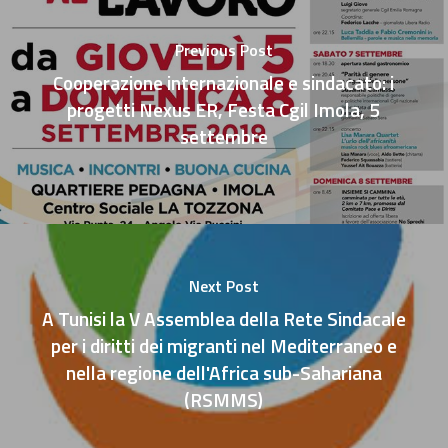
Previous Post
Cooperazione internazionale e sindacato: i
progetti Nexus ER, Festa Cgil Imola, 5
settembre
Next Post
A Tunisi la V Assemblea della Rete Sindacale
per i diritti dei migranti nel Mediterraneo e
nella regione dell'Africa sub-Sahariana
(RSMMS)