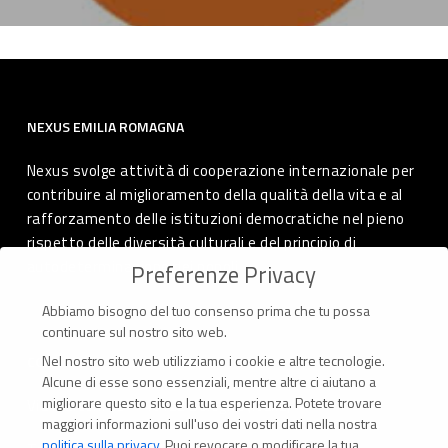
NEXUS EMILIA ROMAGNA
Nexus svolge attività di cooperazione internazionale per
contribuire al miglioramento della qualità della vita e al
rafforzamento delle istituzioni democratiche nel pieno
rispetto delle diversità culturali e del principio di
autodeterminazione dei popoli.
Preferenze Privacy
Abbiamo bisogno del tuo consenso prima che tu possa
continuare sul nostro sito web.
Nel nostro sito web utilizziamo i cookie e altre tecnologie.
CONTATTI
Alcune di esse sono essenziali, mentre altre ci aiutano a
migliorare questo sito e la tua esperienza.
Potete trovare
Via Marconi 69 – 40122 Bologna (Italia)
maggiori informazioni sull'uso dei vostri dati nella nostra
politica sulla privacy
.
Puoi revocare o modificare la tua