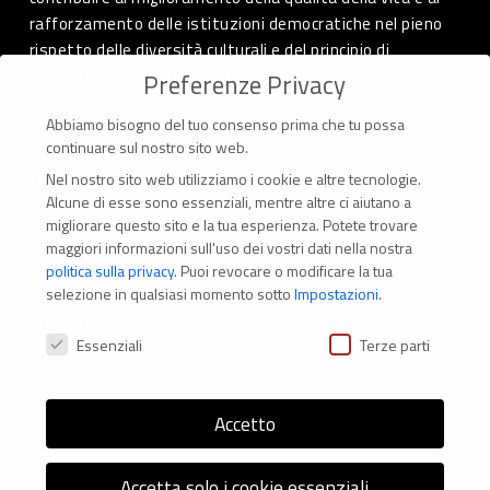
rafforzamento delle istituzioni democratiche nel pieno
rispetto delle diversità culturali e del principio di
autodeterminazione dei popoli.
Preferenze Privacy
Abbiamo bisogno del tuo consenso prima che tu possa
continuare sul nostro sito web.
Nel nostro sito web utilizziamo i cookie e altre tecnologie.
CONTATTI
Alcune di esse sono essenziali, mentre altre ci aiutano a
migliorare questo sito e la tua esperienza.
Potete trovare
Via Marconi 69 – 40122 Bologna (Italia)
maggiori informazioni sull'uso dei vostri dati nella nostra
politica sulla privacy
.
Puoi revocare o modificare la tua
Tel. +39 051 294 775
selezione in qualsiasi momento sotto
Impostazioni
.
Mail: er.nexus@er.cgil.it
Preferenze Privacy
Essenziali
Terze parti
Modifica impostazione Cookies
Accetto
Accetta solo i cookie essenziali