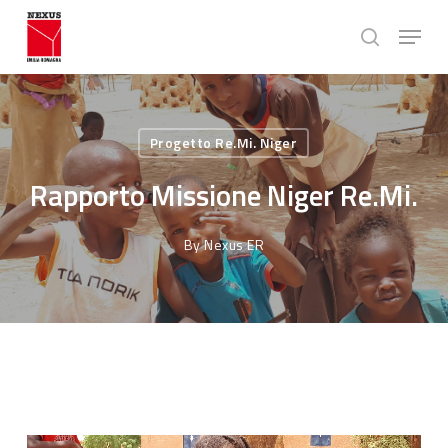
Skip
Menu
to
search
main
Close
content
Menu
Progetto Re.Mi. Niger
Rapporto Missione Niger Re.Mi.
By
Nexus ER