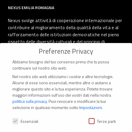
NEXUS EMILIA ROMAGNA
Nexus svolge attività di cooperazione internazionale per
contribuire al miglioramento della qualità della vita e al
rafforzamento delle istituzioni democratiche nel pieno
rispetto delle diversità culturali e del principio di
autodeterminazione dei popoli.
Preferenze Privacy
Abbiamo bisogno del tuo consenso prima che tu possa
continuare sul nostro sito web.
Nel nostro sito web utilizziamo i cookie e altre tecnologie.
CONTATTI
Alcune di esse sono essenziali, mentre altre ci aiutano a
migliorare questo sito e la tua esperienza.
Potete trovare
Via Marconi 69 – 40122 Bologna (Italia)
maggiori informazioni sull'uso dei vostri dati nella nostra
politica sulla privacy
.
Puoi revocare o modificare la tua
Tel. +39 051 294 775
selezione in qualsiasi momento sotto
Impostazioni
.
Mail: er.nexus@er.cgil.it
Preferenze Privacy
Essenziali
Terze parti
Modifica impostazione Cookies