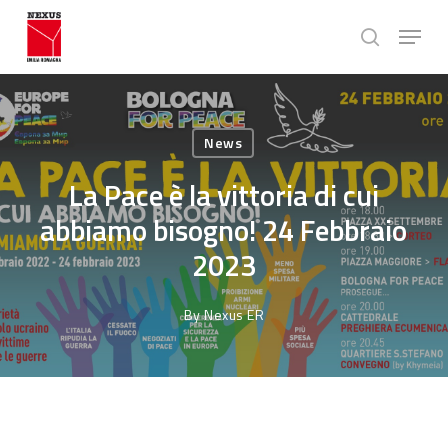
Skip
Menu
to
search
main
Close
content
Menu
News
La Pace è la vittoria di cui
abbiamo bisogno! 24 Febbraio
2023
By
Nexus ER