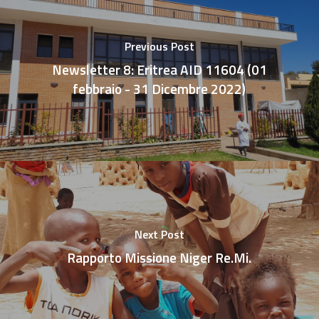
Previous Post
Newsletter 8: Eritrea AID 11604 (01
febbraio - 31 Dicembre 2022)
Next Post
Rapporto Missione Niger Re.Mi.