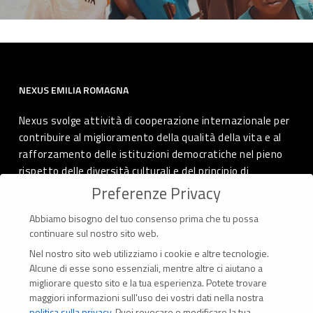
NEXUS EMILIA ROMAGNA
Nexus svolge attività di cooperazione internazionale per
contribuire al miglioramento della qualità della vita e al
rafforzamento delle istituzioni democratiche nel pieno
rispetto delle diversità culturali e del principio di
autodeterminazione dei popoli.
Preferenze Privacy
Abbiamo bisogno del tuo consenso prima che tu possa
continuare sul nostro sito web.
Nel nostro sito web utilizziamo i cookie e altre tecnologie.
CONTATTI
Alcune di esse sono essenziali, mentre altre ci aiutano a
migliorare questo sito e la tua esperienza.
Potete trovare
Via Marconi 69 – 40122 Bologna (Italia)
maggiori informazioni sull'uso dei vostri dati nella nostra
politica sulla privacy
.
Puoi revocare o modificare la tua