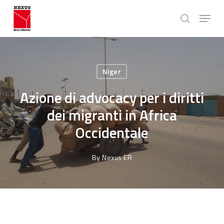
Skip
Menu
to
search
main
Close
content
Menu
Niger
Azione di advocacy per i diritti
dei migranti in Africa
Occidentale
By
Nexus ER