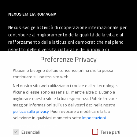
NEXUS EMILIA ROMAGNA
Nexus svolge attività di cooperazione internazionale per
contribuire al miglioramento della qualità della vita e al
rafforzamento delle istituzioni democratiche nel pieno
rispetto delle diversità culturali e del principio di
autodeterminazione dei popoli.
Preferenze Privacy
Abbiamo bisogno del tuo consenso prima che tu possa
continuare sul nostro sito web.
Nel nostro sito web utilizziamo i cookie e altre tecnologie.
CONTATTI
Alcune di esse sono essenziali, mentre altre ci aiutano a
migliorare questo sito e la tua esperienza.
Potete trovare
Via Marconi 69 – 40122 Bologna (Italia)
maggiori informazioni sull'uso dei vostri dati nella nostra
politica sulla privacy
.
Puoi revocare o modificare la tua
Tel. +39 051 294 775
selezione in qualsiasi momento sotto
Impostazioni
.
Mail: er.nexus@er.cgil.it
Preferenze Privacy
Essenziali
Terze parti