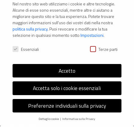
Nel nostro sito web utilizziamo i cookie e altre tecnologie.
CONTATTI
Alcune di esse sono essenziali, mentre altre ci aiutano a
migliorare questo sito e la tua esperienza.
Potete trovare
Via Marconi 69 – 40122 Bologna (Italia)
maggiori informazioni sull'uso dei vostri dati nella nostra
politica sulla privacy
.
Puoi revocare o modificare la tua
Tel. +39 051 294 775
selezione in qualsiasi momento sotto
Impostazioni
.
Mail: er.nexus@er.cgil.it
Preferenze Privacy
Essenziali
Terze parti
Modifica impostazione Cookies
Accetto
Accetta solo i cookie essenziali
© 2026 Nexus ER - Tutti i diritti riservati - Codice fiscale:
Preferenze individuali sulla privacy
92036270376 -
Informativa sui Cookie
e
Privacy Policy
-
Credits: Next-Data
Dettaglio cookie
Informativa sulla Privacy
Preferenze Privacy
twitter
facebook
youtube