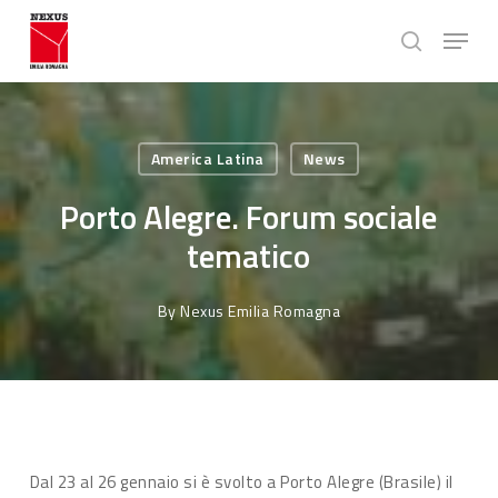
Skip
Menu
to
search
main
Close
content
Menu
America Latina
News
Porto Alegre. Forum sociale
tematico
By
Nexus Emilia Romagna
Dal 23 al 26 gennaio si è svolto a Porto Alegre (Brasile) il