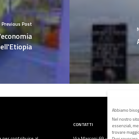
Previous Post
l'economia
ell'Etiopia
Abbiamo bisog
Nel nostro sit
CONTATTI
essenziali, men
trovare maggior
 per contribuire al
Via Marconi 69 – 40122 Bologna 
Puoi revocare 