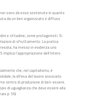
 non sono da esse sostenute in quanto
nuta da un ben organizzato e diffuso
ini e cittadine, come protagonisti. Si
relazioni di sfruttamento. La pratica
di residui, ha messo in evidenza uno
S implica l’appropriazione dell’intero
ialmente che, nel capitalismo, è
olidale, la difesa del lavoro associato
come centro di produzione di ben-essere.
cipio di uguaglianza che deve essere alla
ais p. 56)