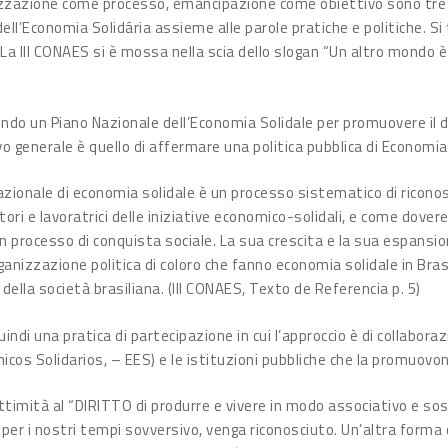
azione come processo, emancipazione come obiettivo sono tre p
dell’Economia Solidária assieme alle parole pratiche e politiche. Si
 La III CONAES si è mossa nella scia dello slogan “Un altro mondo 
uendo un Piano Nazionale dell’Economia Solidale per promuovere il d
vo generale è quello di affermare una politica pubblica di Economia 
azionale di economia solidale è un processo sistematico di riconos
ori e lavoratrici delle iniziative economico-solidali, e come dover
 un processo di conquista sociale. La sua crescita e la sua espansi
rganizzazione politica di coloro che fanno economia solidale in Br
ella società brasiliana. (III CONAES, Texto de Referencia p. 5)
ndi una pratica di partecipazione in cui l’approccio è di collaboraz
cos Solidarios, – EES) e le istituzioni pubbliche che la promuov
gittimità al “DIRITTO di produrre e vivere in modo associativo e so
 per i nostri tempi sovversivo, venga riconosciuto. Un’altra forma d