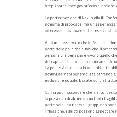
http://portal.mte.gov.br/ecosolidaria/a
La partecipazione di Nexus alla III Conf
schiuma di proposte, ma un’esperienza v
interesse individuale e che resiste all’i
Abbiamo osservato che in Brasile la dom
parte delle politiche pubbliche. Il proce
persone che pensano e vivono quello ch
del capitale. In parte per mancanza di p
La povertà dignitosa in un ambiente abil
schiavi del neoliberismo, sta offrendo al
esclusione sociale, basate sullo sfrutta
Non si può nascondere che, nel contesto 
la presenza di alcune importanti fragili
parte solo una risorsa, i gruppi non s
riflessione, i diritti possono aspettare