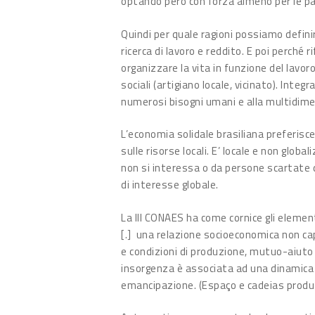
optando però con forza almeno per le pa
Quindi per quale ragioni possiamo defin
ricerca di lavoro e reddito. E poi perché 
organizzare la vita in funzione del lavoro
sociali (artigiano locale, vicinato). Inte
numerosi bisogni umani e alla multidime
L’economia solidale brasiliana preferisc
sulle risorse locali. E’ locale e non glob
non si interessa o da persone scartate d
di interesse globale.
La III CONAES ha come cornice gli elemen
[.] una relazione socioeconomica non capi
e condizioni di produzione, mutuo-aiuto
insorgenza è associata ad una dinamica di
emancipazione. (Espaço e cadeias produt