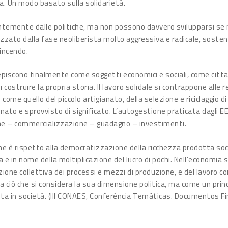
a. Un modo basato sulla solidarietà.
ntemente dalle politiche, ma non possono davvero svilupparsi se
izzato dalla fase neoliberista molto aggressiva e radicale, soste
incendo.
piscono finalmente come soggetti economici e sociali, come cittad
costruire la propria storia. Il lavoro solidale si contrappone alle 
 come quello del piccolo artigianato, della selezione e riciclaggio 
nato e sprovvisto di significato. L’autogestione praticata dagli EE
ne – commercializzazione – guadagno – investimenti.
e è rispetto alla democratizzazione della ricchezza prodotta soc
 e in nome della moltiplicazione del lucro di pochi. Nell’economia s
zione collettiva dei processi e mezzi di produzione, e del lavoro 
a a ciò che si considera la sua dimensione politica, ma come un prin
vita in società. (III CONAES, Conferência Temáticas. Documentos Fin