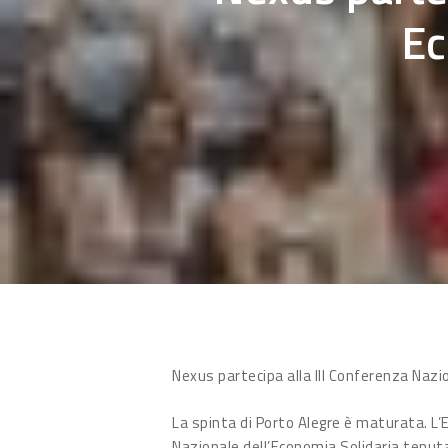
Ec
Hit enter to search or ESC to close
Nexus partecipa alla III Conferenza Nazio
La spinta di Porto Alegre è maturata. L’E
Nazionale dell’Economia Solidaria tenuta