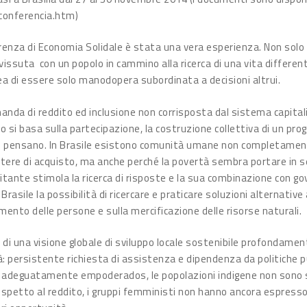
-conferencia.htm)
erenza di Economia Solidale è stata una vera esperienza. Non solo u
issuta con un popolo in cammino alla ricerca di una vita differe
dea di essere solo manodopera subordinata a decisioni altrui.
anda di reddito ed inclusione non corrisposta dal sistema capital
sso si basa sulla partecipazione, la costruzione collettiva di un pro
e pensano. In Brasile esistono comunità umane non completamente
otere di acquisto, ma anche perché la povertà sembra portare in s
itante stimola la ricerca di risposte e la sua combinazione con go
 Brasile la possibilità di ricercare e praticare soluzioni alternati
mento delle persone e sulla mercificazione delle risorse naturali.
di una visione globale di sviluppo locale sostenibile profondamen
tà: persistente richiesta di assistenza e dipendenza da politiche p
ono adeguatamente empoderados, le popolazioni indigene non sono 
 rispetto al reddito, i gruppi femministi non hanno ancora espresso