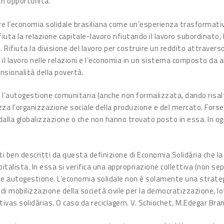
ri opportunità.
ire l’economia solidale brasiliana come un’esperienza trasformati
rifiuta la relazione capitale-lavoro rifiutando il lavoro subordinato
. Rifiuta la divisione del lavoro per costruire un reddito attraverso
gra il lavoro nelle relazioni e l’economia in un sistema composto da 
nsionalità della povertà.
e l’autogestione comunitaria (anche non formalizzata, dando risal
alizza l’organizzazione sociale della produzione e del mercato. Forse
alla globalizzazione o che non hanno trovato posto in essa. In og
ti ben descritti da questa definizione di Economia Solidária che l
talista. In essa si verifica una appropriazione collettiva (non se
 e autogestione. L’economia solidale non è solamente una strate
 mobilizzazione della società civile per la democratizzazione, lotta
ivas solidárias. O caso da reciclagem. V. Schiochet, M.Edegar Bra