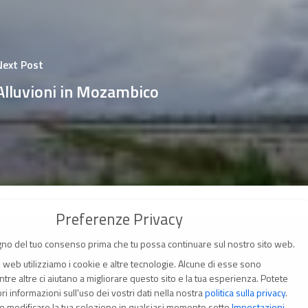
Next Post
Alluvioni in Mozambico
Preferenze Privacy
no del tuo consenso prima che tu possa continuare sul nostro sito web.
o web utilizziamo i cookie e altre tecnologie. Alcune di esse sono
tre altre ci aiutano a migliorare questo sito e la tua esperienza.
Potete
i informazioni sull'uso dei vostri dati nella nostra
politica sulla privacy
.
(Italia)
o modificare la tua selezione in qualsiasi momento sotto
Impostazioni
.