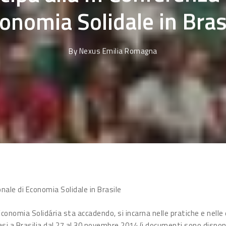
onomia Solidale in Bras
By
Nexus Emilia Romagna
nale di Economia Solidale in Brasile
conomia Solidária sta accadendo, si incarna nelle pratiche e nelle 
si a Brasilia dal 27 al 30 novembre 2014 (i documenti sono disponi