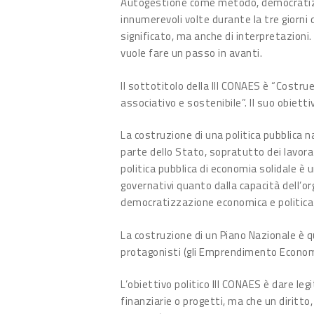
Autogestione come metodo, democratizz
innumerevoli volte durante la tre giorni 
significato, ma anche di interpretazioni.
vuole fare un passo in avanti.
Il sottotitolo della III CONAES è “Costr
associativo e sostenibile”. Il suo obietti
La costruzione di una politica pubblica n
parte dello Stato, sopratutto dei lavorat
politica pubblica di economia solidale è
governativi quanto dalla capacità dell’o
democratizzazione economica e politica d
La costruzione di un Piano Nazionale è qui
protagonisti (gli Emprendimento Economi
L’obiettivo politico III CONAES è dare le
finanziarie o progetti, ma che un diritto,