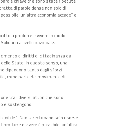
arole chiave che sono state ripetute
 tratta di parole dense non solo di
è possibile, un’altra economia accade” e
iritto a produrre e vivere in modo
Solidaria a livello nazionale.
cimento di diritti di cittadinanza da
e dello Stato. In questo senso, una
one dipendono tanto dagli sforzi
asile, come parte del movimento di
ione tra i diversi attori che sono
ono e sostengono.
stenibile”. Non si reclamano solo risorse
i produrre e vivere è possibile, un’altra