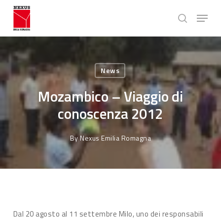
Skip
Menu
to
search
main
Close
content
Menu
News
Mozambico – Viaggio di
conoscenza 2012
By
Nexus Emilia Romagna
Dal 20 agosto al 11 settembre Milo, uno dei responsabili