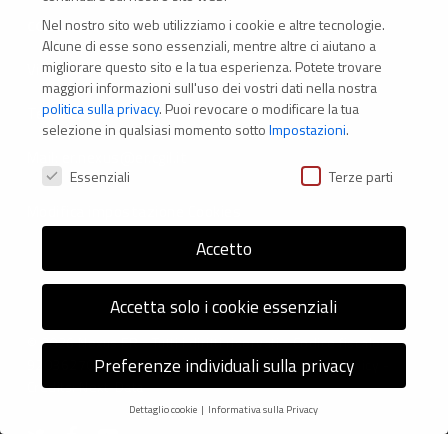
Nel nostro sito web utilizziamo i cookie e altre tecnologie.
CONTATTI
Alcune di esse sono essenziali, mentre altre ci aiutano a
migliorare questo sito e la tua esperienza.
Potete trovare
Via Marconi 69 – 40122 Bologna (Italia)
maggiori informazioni sull'uso dei vostri dati nella nostra
politica sulla privacy
.
Puoi revocare o modificare la tua
Tel. +39 051 294 775
selezione in qualsiasi momento sotto
Impostazioni
.
Mail: er.nexus@er.cgil.it
Preferenze Privacy
Essenziali
Terze parti
Modifica impostazione Cookies
Accetto
Accetta solo i cookie essenziali
© 2026 Nexus ER - Tutti i diritti riservati - Codice fiscale:
Preferenze individuali sulla privacy
92036270376 -
Informativa sui Cookie
e
Privacy Policy
-
Credits: Next-Data
Dettaglio cookie
Informativa sulla Privacy
Preferenze Privacy
twitter
facebook
youtube