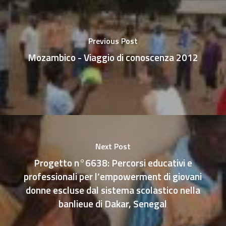
Previous Post
Mozambico - Viaggio di conoscenza 2012
Next Post
Progetto n°6638: Percorsi educativi e
professionali per l’empowerment di giovani
donne escluse dal sistema scolastico nella
banlieue di Dakar, Senegal