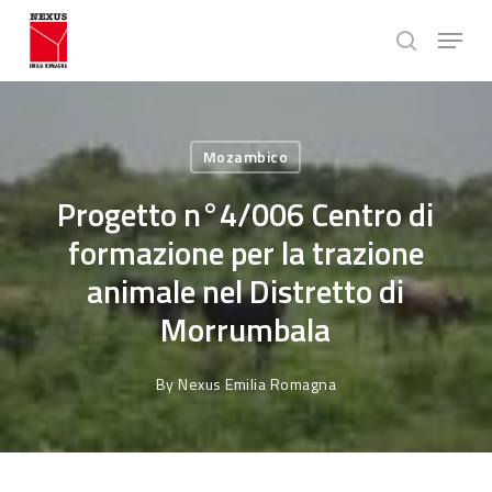
Skip
Menu
to
search
main
Close
content
Menu
Mozambico
Progetto n°4/006 Centro di
formazione per la trazione
animale nel Distretto di
Morrumbala
By
Nexus Emilia Romagna