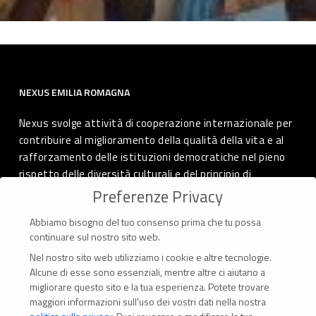
NEXUS EMILIA ROMAGNA
Nexus svolge attività di cooperazione internazionale per
contribuire al miglioramento della qualità della vita e al
rafforzamento delle istituzioni democratiche nel pieno
rispetto delle diversità culturali e del principio di
autodeterminazione dei popoli.
Preferenze Privacy
Abbiamo bisogno del tuo consenso prima che tu possa
continuare sul nostro sito web.
Nel nostro sito web utilizziamo i cookie e altre tecnologie.
CONTATTI
Alcune di esse sono essenziali, mentre altre ci aiutano a
migliorare questo sito e la tua esperienza.
Potete trovare
Via Marconi 69 – 40122 Bologna (Italia)
maggiori informazioni sull'uso dei vostri dati nella nostra