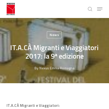
Skip
Menu
to
search
main
Close
content
Menu
News
IT.A.CÀ Migranti e Viaggiatori
2017: la 9ª edizione
By
Nexus Emilia Romagna
IT.A.CÀ Migranti e Viaggiatori: