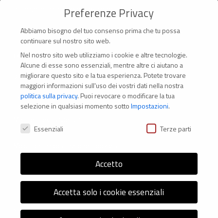
autodeterminazione dei popoli.
Preferenze Privacy
Abbiamo bisogno del tuo consenso prima che tu possa
continuare sul nostro sito web.
Nel nostro sito web utilizziamo i cookie e altre tecnologie.
CONTATTI
Alcune di esse sono essenziali, mentre altre ci aiutano a
migliorare questo sito e la tua esperienza.
Potete trovare
Via Marconi 69 – 40122 Bologna (Italia)
maggiori informazioni sull'uso dei vostri dati nella nostra
politica sulla privacy
.
Puoi revocare o modificare la tua
Tel. +39 051 294 775
selezione in qualsiasi momento sotto
Impostazioni
.
Mail: er.nexus@er.cgil.it
Preferenze Privacy
Essenziali
Terze parti
Modifica impostazione Cookies
Accetto
Accetta solo i cookie essenziali
© 2026 Nexus ER - Tutti i diritti riservati - Codice fiscale: