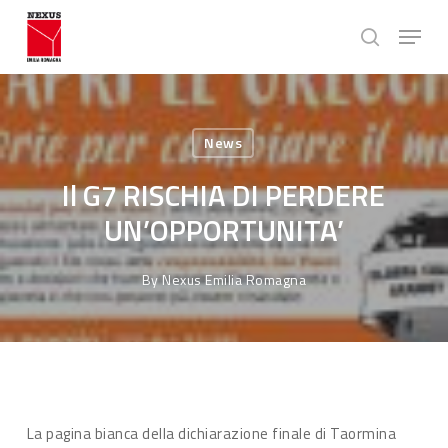
Skip
Menu
to
search
main
Close
content
Menu
News
Il G7 RISCHIA DI PERDERE
UN’OPPORTUNITA’
By
Nexus Emilia Romagna
La pagina bianca della dichiarazione finale di Taormina