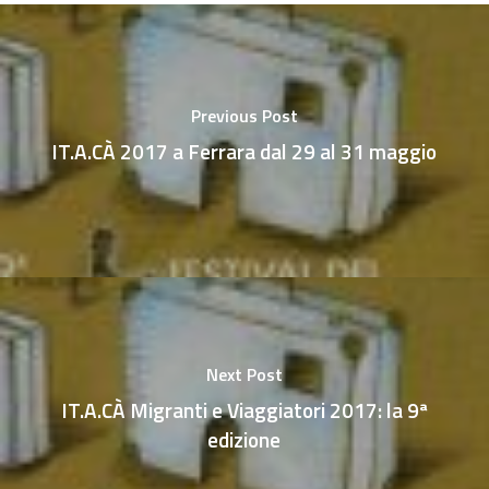
Previous Post
IT.A.CÀ 2017 a Ferrara dal 29 al 31 maggio
Next Post
IT.A.CÀ Migranti e Viaggiatori 2017: la 9ª
edizione