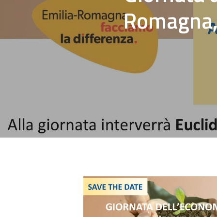
Romagna,
Hit enter to search or ESC to close