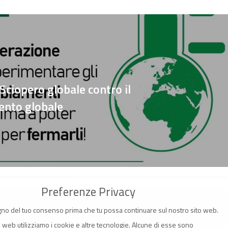
ciopero globale contro il
ento globale
Preferenze Privacy
no del tuo consenso prima che tu possa continuare sul nostro sito web.
o web utilizziamo i cookie e altre tecnologie. Alcune di esse sono