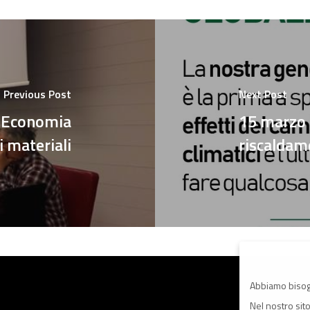
Previous Post
Next Post
l’Economia
15 marzo S
i materiali
riscaldam
Abbiamo bisog
Nel nostro sit