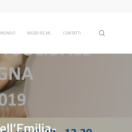
search
L MONDO
NIGER RE.MI.
CONTATTI
ell’Emilia-