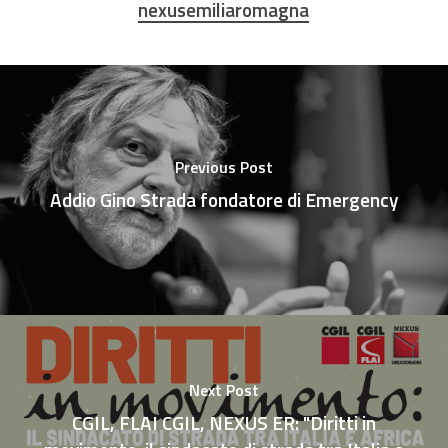
nexusemiliaromagna
Previous Post
Addio Gino Strada fondatore di Emergency
Next Post
CGIL, FLAI CGIL, NEXUS ER: "Diritti in