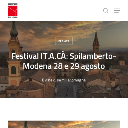
Skip
Menu
to
search
main
Close
content
Menu
News
Festival IT.A.CÀ: Spilamberto-
Modena 28 e 29 agosto
By
nexusemiliaromagna