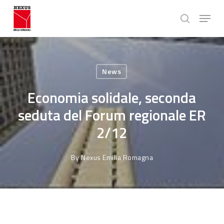
Skip
Menu
to
search
main
Close
content
Menu
News
Economia solidale, seconda
seduta del Forum regionale ER
2/12
By
Nexus Emilia Romagna