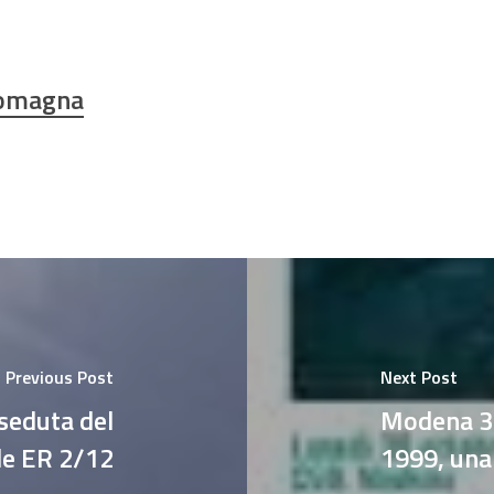
Romagna
Previous Post
Next Post
seduta del
Modena 30
le ER 2/12
1999, una