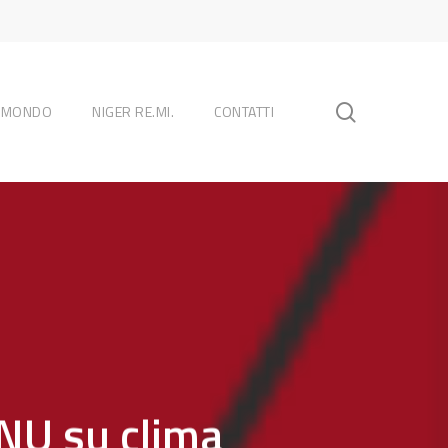
search
L MONDO
NIGER RE.MI.
CONTATTI
NU su clima