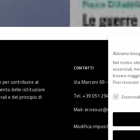
Abbiamo bisog
Nel nostro sit
CONTATTI
essenziali, men
trovare maggior
 per contribuire al
Via Marconi 69 – 40122 Bologna 
Puoi revocare 
ento delle istituzioni
Preferenze Pr
Tel. +39 051 294 775
li e del principio di
Essenzial
Mail: er.nexus@er.cgil.it
Modifica impostazione Cookie