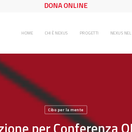
DONA ONLINE
HOME
CHI È NEXUS
PROGETTI
NEXUS NE
Cibo per la mente
uzione per Conferenza O