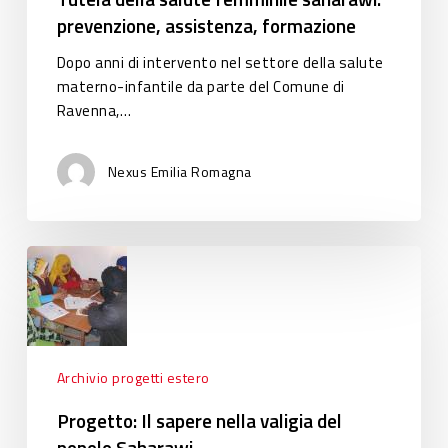
prevenzione, assistenza, formazione
della
salute
Dopo anni di intervento nel settore della salute
femminile
materno-infantile da parte del Comune di
saharawi:
Ravenna,…
prevenzione,
assistenza,
formazione
Nexus Emilia Romagna
Progetto:
Il
sapere
nella
valigia
del
Archivio progetti estero
popolo
Progetto: Il sapere nella valigia del
Saharawi
popolo Saharawi