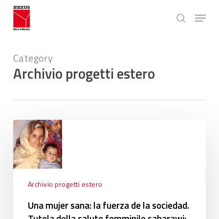
Skip
Menu
to
search
main
Close
content
Menu
Category
Archivio progetti estero
Una
mujer
sana:
la
fuerza
de
Archivio progetti estero
la
Una mujer sana: la fuerza de la sociedad.
sociedad.
Tutela della salute femminile saharawi:
Tutela