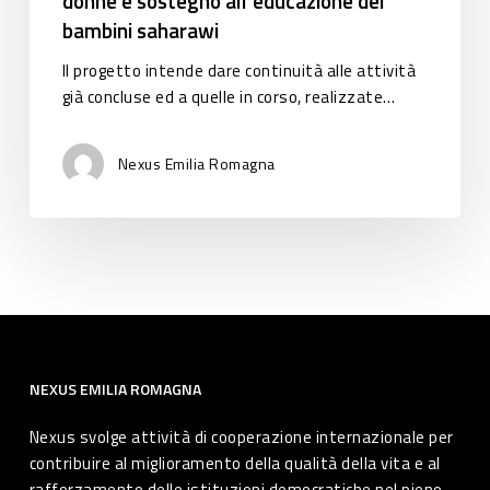
donne e sostegno all’educazione dei
le
bambini saharawi
donne
Il progetto intende dare continuità alle attività
e
già concluse ed a quelle in corso, realizzate…
sostegno
all’educazione
dei
Nexus Emilia Romagna
bambini
saharawi
NEXUS EMILIA ROMAGNA
Nexus svolge attività di cooperazione internazionale per
contribuire al miglioramento della qualità della vita e al
rafforzamento delle istituzioni democratiche nel pieno