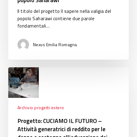
Il titolo del progetto Il sapere nella valigia del
popolo Saharawi contiene due parole
fondamentali…
Nexus Emilia Romagna
Progetto:
CUCIAMO
IL
FUTURO
–
Attività
Archivio progetti estero
generatrici
Progetto: CUCIAMO IL FUTURO –
di
Attività generatrici di reddito per le
reddito
per