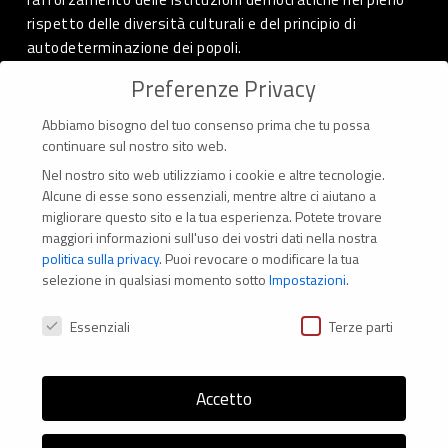
rispetto delle diversità culturali e del principio di
autodeterminazione dei popoli.
Preferenze Privacy
Abbiamo bisogno del tuo consenso prima che tu possa
CONTATTI
continuare sul nostro sito web.
Nel nostro sito web utilizziamo i cookie e altre tecnologie.
Via Marconi 69 – 40122 Bologna (Italia)
Alcune di esse sono essenziali, mentre altre ci aiutano a
migliorare questo sito e la tua esperienza.
Potete trovare
Tel. +39 051 294 775
maggiori informazioni sull'uso dei vostri dati nella nostra
politica sulla privacy
.
Puoi revocare o modificare la tua
Mail: er.nexus@er.cgil.it
selezione in qualsiasi momento sotto
Impostazioni
.
Preferenze Privacy
Essenziali
Terze parti
Modifica impostazione Cookies
Accetto