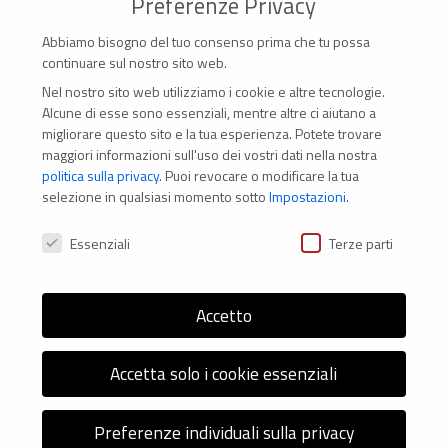
Preferenze Privacy
Abbiamo bisogno del tuo consenso prima che tu possa
continuare sul nostro sito web.
Nel nostro sito web utilizziamo i cookie e altre tecnologie.
CONTATTI
Alcune di esse sono essenziali, mentre altre ci aiutano a
migliorare questo sito e la tua esperienza.
Potete trovare
Via Marconi 69 – 40122 Bologna (Italia)
maggiori informazioni sull'uso dei vostri dati nella nostra
politica sulla privacy
.
Puoi revocare o modificare la tua
Tel. +39 051 294 775
selezione in qualsiasi momento sotto
Impostazioni
.
Mail: er.nexus@er.cgil.it
Preferenze Privacy
Essenziali
Terze parti
Modifica impostazione Cookies
Accetto
Accetta solo i cookie essenziali
© 2026 Nexus ER - Tutti i diritti riservati - Codice fiscale:
Preferenze individuali sulla privacy
92036270376 -
Informativa sui Cookie
e
Privacy Policy
-