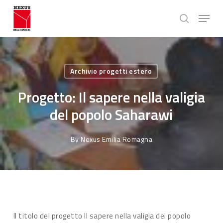
Skip
Menu
to
search
main
Close
content
Menu
Archivio progetti estero
Progetto: Il sapere nella valigia
del popolo Saharawi
By
Nexus Emilia Romagna
Il titolo del progetto Il sapere nella valigia del popolo